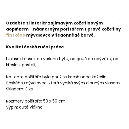
Ozdobte si interiér zajímavým kožešinovým
doplňkem – nádherným polštářem z pravé kožešiny
finského
mývalovce v šedohnědé barvě.
Kvalitní česká ruční práce.
Luxusní kousek do vašeho bytu, na gauč do obýváku, na
křeslo k posteli,…
Na tento polštáře byla použita kombinace kožešin
finského mývalovce, která vyniká svým dlouhým vlasem.
Skladem: 3 ks
Rozměry polštáře: 50 x 50 cm.
Výplň: duté vlákno