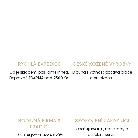
DETAILNÍ INFORMACE
ZEPTAT SE
HLÍDAT
RYCHLÁ EXPEDICE
ČESKÉ KOŽENÉ VÝROBKY
Co je skladem, posíláme ihned.
Dlouhá životnost, poctivá práce
Dopravné ZDARMA nad 2500 Kč.
a preciznost.
RODINNÁ FIRMA S
SPOKOJENÍ ZÁKAZNÍCI
TRADICÍ
Oceňují kvalitu, naše rady a
perfektní servis.
Již 30 let pracujeme s kůží.