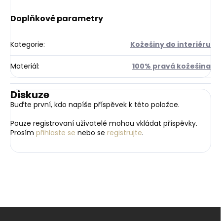
Doplňkové parametry
Kategorie
:
Kožešiny do interiéru
Materiál
:
100% pravá kožešina
Diskuze
Buďte první, kdo napíše příspěvek k této položce.
Pouze registrovaní uživatelé mohou vkládat příspěvky.
Prosím
přihlaste se
nebo se
registrujte
.
Z