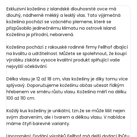
Exkluzivní kožešina z islandské dlouhosrsté ovce má
dlouhý, nádherně měkký a lesklý vlas. Tato výjimečná
kožešina pochází se vzácného plemene, které se
přizpůsobilo jedinečnému klimatu na ostrově Island.
Kožešina je přírodní, nebarvená.
Kožešina pochází z rakouské rodinné firmy Fellhof dbající
na kvalitu a udržitelnost. Můžete se spolehnout, že koupí
výrobku získáte vysoce kvalitní produkt splňující vaše
nejvyšší očekávání.
Délka vlasu je 12 až 18 cm, vlas kožešiny je díky tomu více
splývavý. Doporučujeme kožešinu občas učesat řídkým
hřebenem ve směru růstu vlasu. Kožešina měří na délku
100 až 110 cm.
Každý kus kožešiny je unikátní, tzn.že se může lišit nejen
svým zbarvením, ale i tvarem a délkou vlasu. V nabídce
máme čtyři barevné varianty.
Upozornění: Dodání výrobků Fellhof má delší dodací lhůtu,