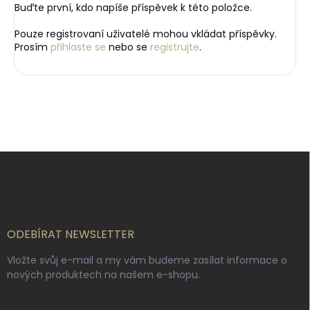
Buďte první, kdo napíše příspěvek k této položce.
Pouze registrovaní uživatelé mohou vkládat příspěvky.
Prosím
přihlaste se
nebo se
registrujte
.
Z
á
p
a
t
í
ODEBÍRAT NEWSLETTER
Vložte svůj e-mail a my vám budeme zasílat informace o
nových produktech na našem e-shopu.