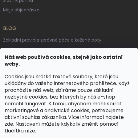
Slovník pojmů
Moje objednávka
BLOG
Základní pravidla správné péče o kožené boty
Jak pečovat o voskované, anilinové a olejované usně
Náš web používá cookies, stejně jako ostatní
Výroba českých kožených opasků: vůně pravé kůže, dotek
weby.
řemesla
Cookies jsou krátké textové soubory, které jsou
ukládány do vašeho internetového prohlížeče. Když
KONTAKT
procházíte náš web, sbíráme pouze základní
nezbytné cookies, bez kterých by náš e-shop
dotazy
@
spongr.cz
nemohl fungovat. K tomu, abychom mohli sbírat
marketingové a analytické cookies, potřebujeme
+420 776 663 962
aktivní souhlas zákazníka. Více informací najdete
https://www.facebook.com/spongr.cz
zde
. Nastavení můžete kdykoliv změnit pomocí
tlačítka níže.
spongr.cz