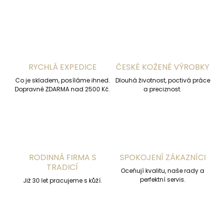
RYCHLÁ EXPEDICE
ČESKÉ KOŽENÉ VÝROBKY
Co je skladem, posíláme ihned.
Dlouhá životnost, poctivá práce
Dopravné ZDARMA nad 2500 Kč.
a preciznost.
RODINNÁ FIRMA S
SPOKOJENÍ ZÁKAZNÍCI
TRADICÍ
Oceňují kvalitu, naše rady a
perfektní servis.
Již 30 let pracujeme s kůží.