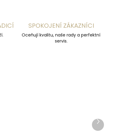
ADICÍ
SPOKOJENÍ ZÁKAZNÍCI
í.
Oceňují kvalitu, naše rady a perfektní
servis.
NOVINKA
ČESKÁ VÝROBA
Další
produkt