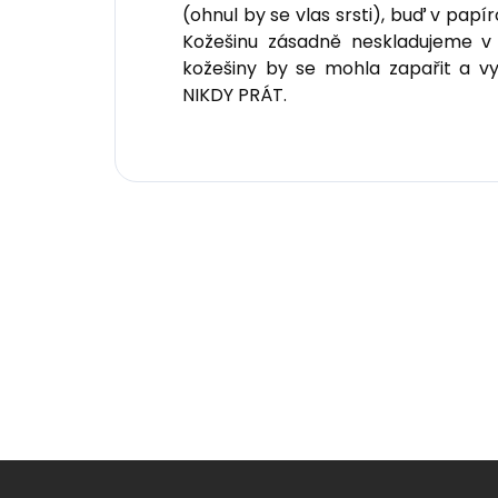
(ohnul by se vlas srsti), buď v papí
Kožešinu zásadně neskladujeme v 
kožešiny by se mohla zapařit a 
NIKDY PRÁT.
Z
á