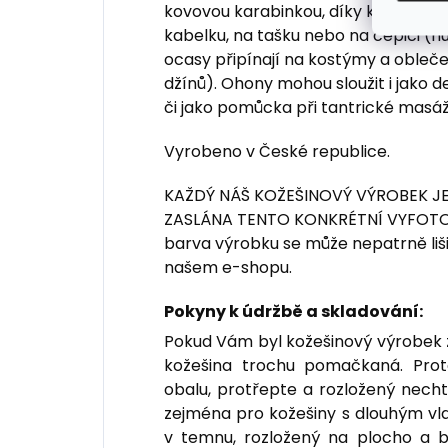
kovovou karabinkou, díky které lze 
kabelku, na tašku nebo na čepici (hu
ocasy připínají na kostýmy a obleče
džínů). Ohony mohou sloužit i jako
či jako pomůcka při tantrické masáž
Vyrobeno v České republice.
KAŽDÝ NÁŠ KOŽEŠINOVÝ VÝROBEK JE
ZASLÁNA TENTO KONKRÉTNÍ VYFO
barva výrobku se může nepatrně liši
našem e-shopu.
Pokyny k údržbě a skladování:
Pokud Vám byl kožešinový výrobek z
kožešina trochu pomačkaná. Prot
obalu, protřepte a rozložený necht
zejména pro kožešiny s dlouhým vl
v temnu, rozložený na plocho a 