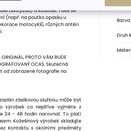
ocas použít jako přívěšek na
Kateg
bertská jízda) a klobouk. Také se
ní (např. na poutko opasku u
Barva
 dekorace motocyklů, různých antén
i.
Druh 
Materi
 ORIGINÁL, PROTO VÁM BUDE
TOGRAFOVANÝ OCAS.
Skutečná
t od zobrazené fotografie na
aslán zásilkovou službou, může být
o výrobek co nejdříve vyjměte z
e 24 - 48 hodin narovnat. To platí
asem. Kožešinový výrobek skladujte
bez kontaktu s okolními předměty