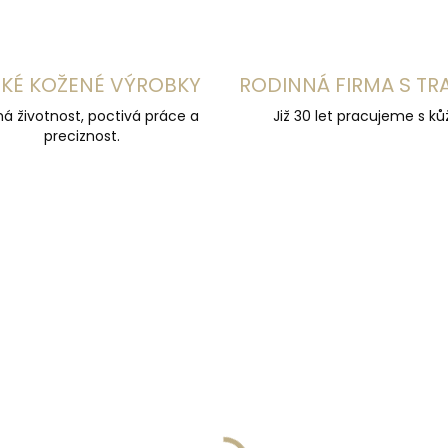
KÉ KOŽENÉ VÝROBKY
RODINNÁ FIRMA S TR
á životnost, poctivá práce a
Již 30 let pracujeme s kůž
preciznost.
 VÝROBA
NOVINKA
ČESKÁ VÝROBA