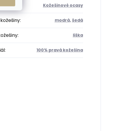
orie
:
Kožešinové ocasy
 kožešiny
:
modrá
,
šedá
kožešiny
:
liška
ál
:
100% pravá kožešina