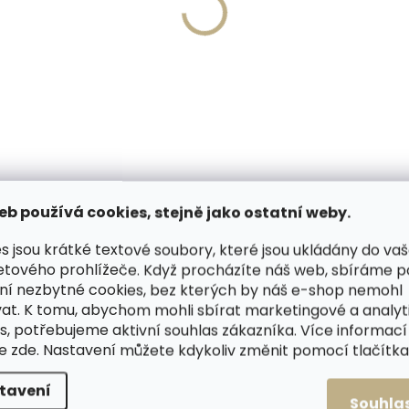
Skladem, odesíláme ihned
Skladem, odesíláme 
(1 ks)
ešinová bambule na
Kožešinová bambule na
elku BAMK209
kabelku BAMK111 přírodn
světlá
50 Kč
1 250 Kč
košíku
Do košíku
eb používá cookies, stejně jako ostatní weby.
PODOBNÉ (1)
HODNOCENÍ
s jsou krátké textové soubory, které jsou ukládány do va
etového prohlížeče. Když procházíte náš web, sbíráme 
ní nezbytné cookies, bez kterých by náš e-shop nemohl
at. K tomu, abychom mohli sbírat marketingové a analyt
s, potřebujeme aktivní souhlas zákazníka. Více informací
 kožešiny bude ozdobou vaší
Dop
te
zde
. Nastavení můžete kdykoliv změnit pomocí tlačítka 
ní lišky. Délka 40 cm.
tavení
akončen malým koženým poutkem s
Souhla