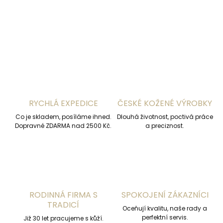
DETAILNÍ INFORMACE
ZEPTAT SE
HLÍDAT
RYCHLÁ EXPEDICE
ČESKÉ KOŽENÉ VÝROBKY
Co je skladem, posíláme ihned.
Dlouhá životnost, poctivá práce
Dopravné ZDARMA nad 2500 Kč.
a preciznost.
RODINNÁ FIRMA S
SPOKOJENÍ ZÁKAZNÍCI
TRADICÍ
Oceňují kvalitu, naše rady a
perfektní servis.
Již 30 let pracujeme s kůží.