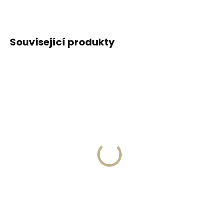
Související produkty
Skladem, odesíláme ihned
(1 ks)
Skladem, odesíláme ihned
(>2 ks)
Kožená klíčenka
Collonil Carbon Lab
Orbitkey 2.0 Saffiano
Starter Kit sada pro
Olive - olivově zelená
péči o tenisky
999 Kč
425 Kč
Do košíku