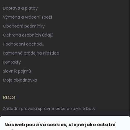
Doprava a platby
Výměna a vrácení zboží
Obchodní podmínky
Ochrana osobních údajů
Hodnocení obchodu
Kamenná prodejna Přeštice
Kontakty
Slovník pojmů
Moje objednávka
BLOG
Základní pravidla správné péče o kožené boty
Jak pečovat o voskované, anilinové a olejované usně
Náš web používá cookies, stejně jako ostatní
Výroba českých kožených opasků: vůně pravé kůže, dotek