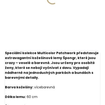
kožešinového lemu na
Orbitkey 2.0 Crazy
kapuci
Horse Chestnut Brown
- koňakově hnědá
200 Kč
999 Kč
Do košíku
Do košíku
Speciální kolekce Multicolor Patchwork představuje
extravagantní kožešinové lemy Špongr, které jsou
crazy – veselé a barevné. Jsou určeny pro osobité
ženy, které se nebojí vyčnívat z davu. Vypadají
nádherně na jednoduchých parkách a bundách s
barevnými detaily.
Barva kožešiny:
vícebarevná
Délka lemu:
60 cm