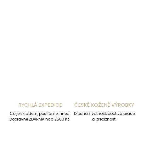
MOŽNOSTI
DORUČENÍ
−
+
Přidat do košíku
DETAILNÍ INFORMACE
ZEPTAT SE
HLÍDAT
RYCHLÁ EXPEDICE
ČESKÉ KOŽENÉ VÝROBKY
Co je skladem, posíláme ihned.
Dlouhá životnost, poctivá práce
Dopravné ZDARMA nad 2500 Kč.
a preciznost.