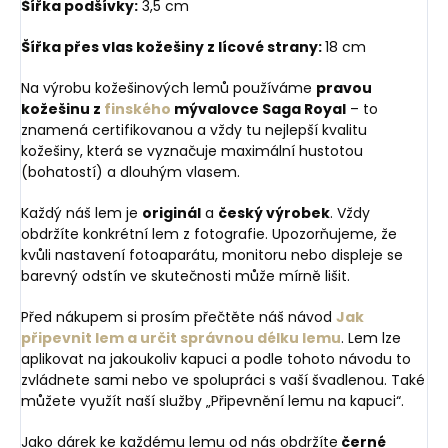
Šířka podšívky:
3,5 cm
Šířka přes vlas kožešiny z lícové strany:
18 cm
Na výrobu kožešinových lemů používáme
pravou
kožešinu z
finského
mývalovce Saga Royal
– to
znamená certifikovanou a vždy tu nejlepší kvalitu
kožešiny, která se vyznačuje maximální hustotou
(bohatostí) a dlouhým vlasem.
Každý náš lem je
originál
a
český výrobek
. Vždy
obdržíte konkrétní lem z fotografie. Upozorňujeme, že
kvůli nastavení fotoaparátu, monitoru nebo displeje se
barevný odstín ve skutečnosti může mírně lišit.
Před nákupem si prosím přečtěte náš návod
Jak
připevnit lem a určit správnou délku lemu
. Lem lze
aplikovat na jakoukoliv kapuci a podle tohoto návodu to
zvládnete sami nebo ve spolupráci s vaší švadlenou. Také
můžete využít naší služby „Připevnění lemu na kapuci“.
Jako dárek ke každému lemu od nás obdržíte
černé