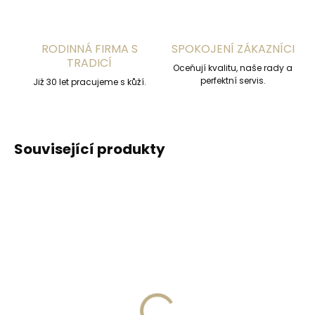
RODINNÁ FIRMA S
SPOKOJENÍ ZÁKAZNÍCI
TRADICÍ
Oceňují kvalitu, naše rady a
perfektní servis.
Již 30 let pracujeme s kůží.
Související produkty
ČESKÁ VÝROBA
Skladem, odesíláme ihned
Skladem, odesíláme ihned
(>2 ks)
(>2 ks)
Připevnění
Kožená klíčenka