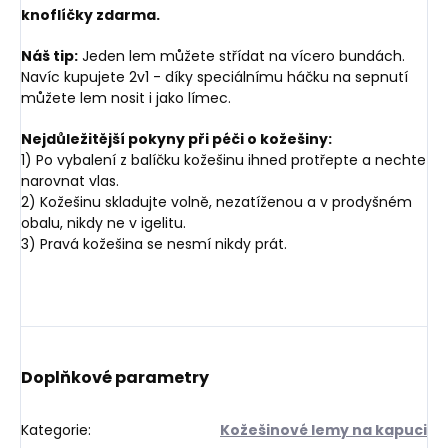
knoflíčky zdarma.
Náš tip:
Jeden lem můžete střídat na vícero bundách.
Navíc kupujete 2v1 - díky speciálnímu háčku na sepnutí
můžete lem nosit i jako límec.
Nejdůležitější pokyny při péči o kožešiny:
1) Po vybalení z balíčku kožešinu ihned protřepte a nechte
narovnat vlas.
2) Kožešinu skladujte volně, nezatíženou a v prodyšném
obalu, nikdy ne v igelitu.
3) Pravá kožešina se nesmí nikdy prát.
Doplňkové parametry
Kategorie
:
Kožešinové lemy na kapuci