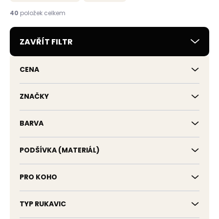
n
í
40
položek celkem
p
r
ZAVŘÍT FILTR
o
d
u
CENA
k
t
ů
ZNAČKY
BARVA
PODŠÍVKA (MATERIÁL)
PRO KOHO
TYP RUKAVIC