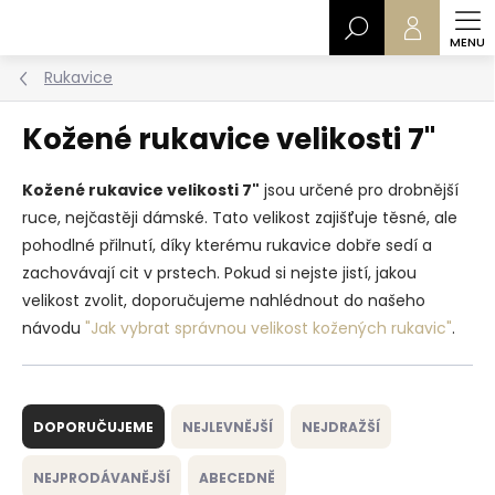
Přejít
Hledat
na
obsah
Rukavice
Kožené rukavice velikosti 7"
Kožené rukavice velikosti 7"
jsou určené pro drobnější
ruce, nejčastěji dámské. Tato velikost zajišťuje těsné, ale
pohodlné přilnutí, díky kterému rukavice dobře sedí a
zachovávají cit v prstech.
Pokud si nejste jistí, jakou
velikost zvolit, doporučujeme nahlédnout do našeho
návodu
"Jak vybrat správnou velikost kožených rukavic"
.
Ř
a
DOPORUČUJEME
NEJLEVNĚJŠÍ
NEJDRAŽŠÍ
z
e
NEJPRODÁVANĚJŠÍ
ABECEDNĚ