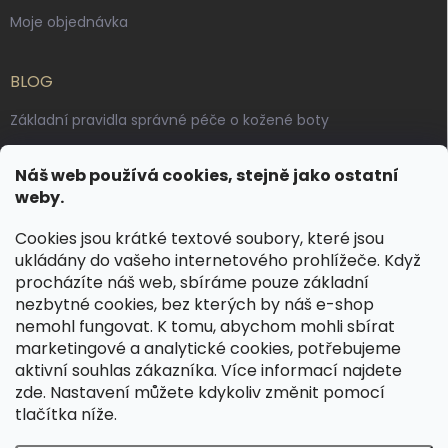
Moje objednávka
BLOG
Základní pravidla správné péče o kožené boty
Jak pečovat o voskované, anilinové a olejované usně
Náš web používá cookies, stejně jako ostatní
Výroba českých kožených opasků: vůně pravé kůže, dotek
weby.
řemesla
Cookies jsou krátké textové soubory, které jsou
ukládány do vašeho internetového prohlížeče. Když
KONTAKT
procházíte náš web, sbíráme pouze základní
nezbytné cookies, bez kterých by náš e-shop
dotazy
@
spongr.cz
nemohl fungovat. K tomu, abychom mohli sbírat
marketingové a analytické cookies, potřebujeme
+420 776 663 962
aktivní souhlas zákazníka. Více informací najdete
https://www.facebook.com/spongr.cz
zde
. Nastavení můžete kdykoliv změnit pomocí
tlačítka níže.
spongr.cz