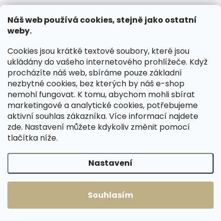
Náš web používá cookies, stejně jako ostatní
weby.
Cookies jsou krátké textové soubory, které jsou
ukládány do vašeho internetového prohlížeče. Když
procházíte náš web, sbíráme pouze základní
nezbytné cookies, bez kterých by náš e-shop
Skladem, odesíláme ihned
Skladem, odesíláme ihned
nemohl fungovat. K tomu, abychom mohli sbírat
(2 ks)
(1 ks)
marketingové a analytické cookies, potřebujeme
Dámská kožená
Dámská kožená
aktivní souhlas zákazníka. Více informací najdete
peněženka/penál
peněženka/penál
zde
. Nastavení můžete kdykoliv změnit pomocí
Lagen Pari černá
Lagen Pari červená
tlačítka níže.
1 420 Kč
1 420 Kč
Nastavení
Do košíku
Do košíku
Souhlasím
Načíst 60 dalších