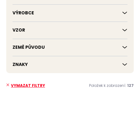
VÝROBCE
VZOR
ZEMĚ PŮVODU
ZNAKY
Položek k zobrazení:
127
VYMAZAT FILTRY
V
ý
p
i
s
p
r