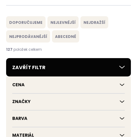
Ř
a
DOPORUČUJEME
NEJLEVNĚJŠÍ
NEJDRAŽŠÍ
z
e
NEJPRODÁVANĚJŠÍ
ABECEDNĚ
n
í
127
položek celkem
p
r
ZAVŘÍT FILTR
o
d
u
CENA
k
t
ů
ZNAČKY
BARVA
MATERIÁL