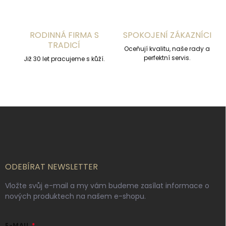
ý
p
i
s
RODINNÁ FIRMA S
SPOKOJENÍ ZÁKAZNÍCI
u
TRADICÍ
Oceňují kvalitu, naše rady a
perfektní servis.
Již 30 let pracujeme s kůží.
Z
á
p
a
t
í
ODEBÍRAT NEWSLETTER
Vložte svůj e-mail a my vám budeme zasílat informace o
nových produktech na našem e-shopu.
E-MAIL