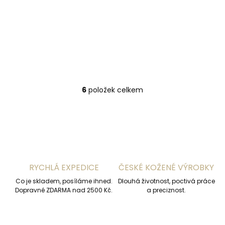
dolarovka Sendi
dolarovka Sendi
Rohan hnědá
Rohan koňakově
hnědá
479 Kč
479 Kč
Do košíku
Do košíku
6
položek celkem
O
v
l
á
d
a
c
í
RYCHLÁ EXPEDICE
ČESKÉ KOŽENÉ VÝROBKY
p
r
Co je skladem, posíláme ihned.
Dlouhá životnost, poctivá práce
v
Dopravné ZDARMA nad 2500 Kč.
a preciznost.
k
y
v