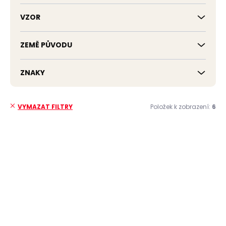
VZOR
ZEMĚ PŮVODU
ZNAKY
Položek k zobrazení:
6
VYMAZAT FILTRY
V
ý
p
i
s
p
r
o
d