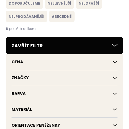
a
DOPORUČUJEME
NEJLEVNĚJŠÍ
NEJDRAŽŠÍ
z
e
NEJPRODÁVANĚJŠÍ
ABECEDNĚ
n
í
6
položek celkem
p
r
ZAVŘÍT FILTR
o
d
u
CENA
k
t
ů
ZNAČKY
BARVA
MATERIÁL
ORIENTACE PENĚŽENKY