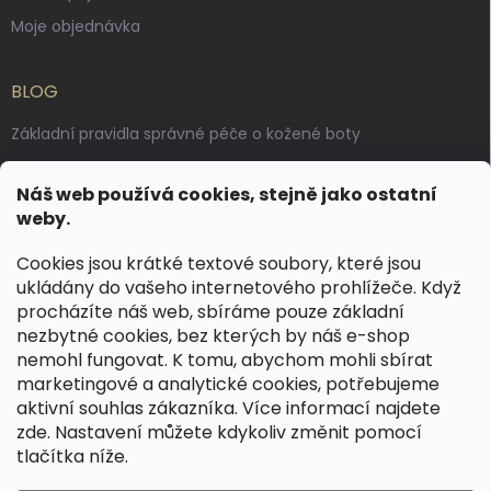
Moje objednávka
BLOG
Základní pravidla správné péče o kožené boty
Jak pečovat o voskované, anilinové a olejované usně
Náš web používá cookies, stejně jako ostatní
Výroba českých kožených opasků: vůně pravé kůže, dotek
weby.
řemesla
Cookies jsou krátké textové soubory, které jsou
ukládány do vašeho internetového prohlížeče. Když
KONTAKT
procházíte náš web, sbíráme pouze základní
nezbytné cookies, bez kterých by náš e-shop
dotazy
@
spongr.cz
nemohl fungovat. K tomu, abychom mohli sbírat
marketingové a analytické cookies, potřebujeme
+420 776 663 962
aktivní souhlas zákazníka. Více informací najdete
https://www.facebook.com/spongr.cz
zde
. Nastavení můžete kdykoliv změnit pomocí
tlačítka níže.
spongr.cz