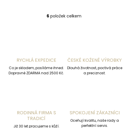
6
položek celkem
O
v
l
á
d
a
c
í
RYCHLÁ EXPEDICE
ČESKÉ KOŽENÉ VÝROBKY
p
r
Co je skladem, posíláme ihned.
Dlouhá životnost, poctivá práce
v
Dopravné ZDARMA nad 2500 Kč.
a preciznost.
k
y
v
ý
p
i
s
RODINNÁ FIRMA S
SPOKOJENÍ ZÁKAZNÍCI
u
TRADICÍ
Oceňují kvalitu, naše rady a
perfektní servis.
Již 30 let pracujeme s kůží.