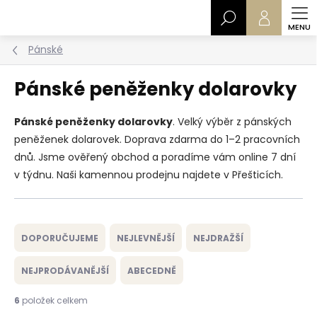
Přejít
Hledat
na
obsah
Pánské
Pánské peněženky dolarovky
Pánské peněženky dolarovky
. Velký výběr z pánských
peněženek dolarovek. Doprava zdarma do 1–2 pracovních
dnů. Jsme ověřený obchod a poradíme vám online 7 dní
v týdnu. Naši kamennou prodejnu najdete v Přešticích.
Ř
a
DOPORUČUJEME
NEJLEVNĚJŠÍ
NEJDRAŽŠÍ
z
e
NEJPRODÁVANĚJŠÍ
ABECEDNĚ
n
í
6
položek celkem
p