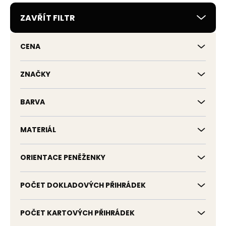
r
ZAVŘÍT FILTR
o
d
u
CENA
k
t
ů
ZNAČKY
BARVA
MATERIÁL
ORIENTACE PENĚŽENKY
POČET DOKLADOVÝCH PŘIHRÁDEK
POČET KARTOVÝCH PŘIHRÁDEK