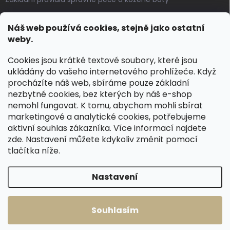
Jak pečovat o voskované, anilinové a olejované usně
Náš web používá cookies, stejně jako ostatní
Výroba českých kožených opasků: vůně pravé kůže, dotek
weby.
řemesla
Cookies jsou krátké textové soubory, které jsou
ukládány do vašeho internetového prohlížeče. Když
KONTAKT
procházíte náš web, sbíráme pouze základní
nezbytné cookies, bez kterých by náš e-shop
dotazy
@
spongr.cz
nemohl fungovat. K tomu, abychom mohli sbírat
marketingové a analytické cookies, potřebujeme
+420 776 663 962
aktivní souhlas zákazníka. Více informací najdete
https://www.facebook.com/spongr.cz
zde
. Nastavení můžete kdykoliv změnit pomocí
tlačítka níže.
spongr.cz
Nastavení
Copyright 2026
Špongr.cz
. Všechna práva vyhrazena.
Souhlasím
Vytvořil Shoptet