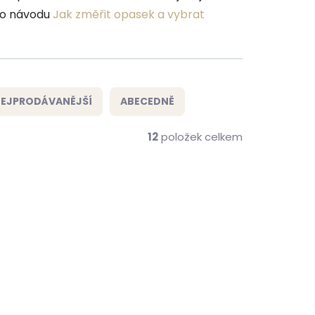
eho návodu
Jak změřit opasek a vybrat
EJPRODÁVANĚJŠÍ
ABECEDNĚ
12
položek celkem
ČESKÁ VÝROBA