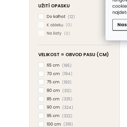
UŽITÍ OPASKU
cookie
najde
Do kalhot
12
Nas
K obleku
0
Na šaty
0
VELIKOST = OBVOD PASU (CM)
65 cm
195
70 cm
194
75 cm
193
80 cm
312
85 cm
325
90 cm
324
95 cm
322
100 cm
319