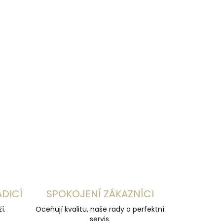
35 cm
80 cm
85 cm
90 cm
50 cm
95 cm
100 cm
105 cm
110 cm
115 cm
120 cm
125 cm
130 cm
135 cm
140 cm
145 cm
150 cm
ADICÍ
SPOKOJENÍ ZÁKAZNÍCI
í.
Oceňují kvalitu, naše rady a perfektní
servis.