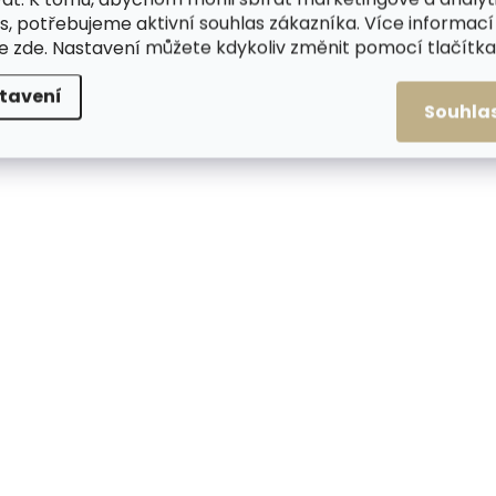
s, potřebujeme aktivní souhlas zákazníka. Více informací
te
zde
. Nastavení můžete kdykoliv změnit pomocí tlačítka 
Skladem, odesílá
Skladem, odesíláme ihned
tavení
(>2 ks)
Souhla
Pánský kožený opa
Pánský kožený opasek
Black Hand 106-98 
Black Hand 101-98 černý
699 Kč
od
699 Kč
od
Detail
Detail
80 cm
85 cm
90
80 cm
85 cm
90 cm
95 cm
100 cm
10
95 cm
100 cm
105 cm
110 cm
115 cm
12
110 cm
115 cm
120 cm
125 cm
130 cm
1
125 cm
130 cm
135 cm
140 cm
145 cm
1
140 cm
145 cm
150 cm
ČESKÁ VÝROBA
ČESKÁ VÝROBA