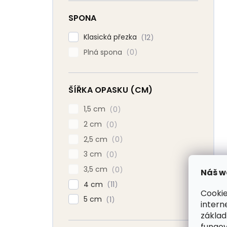
SPONA
Klasická přezka
12
Plná spona
0
ŠÍŘKA OPASKU (CM)
1,5 cm
0
2 cm
0
2,5 cm
0
3 cm
0
3,5 cm
0
Náš w
4 cm
11
Cookie
5 cm
1
intern
základ
fungov