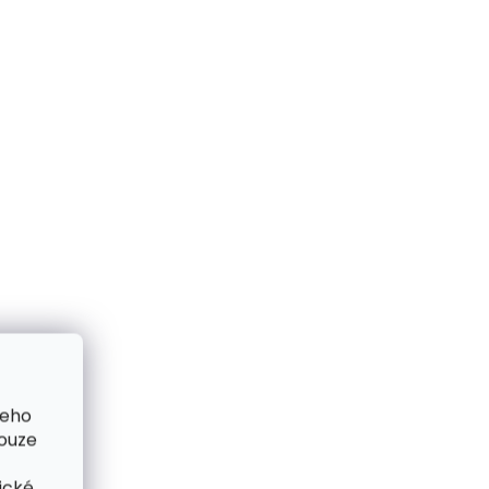
Detail
 cm
125 cm
130 cm
135 cm
5 cm
140 cm
145 cm
150 cm
0 cm
35 cm
50 cm
ČESKÁ VÝROBA
NADMĚR
šeho
pouze
ické