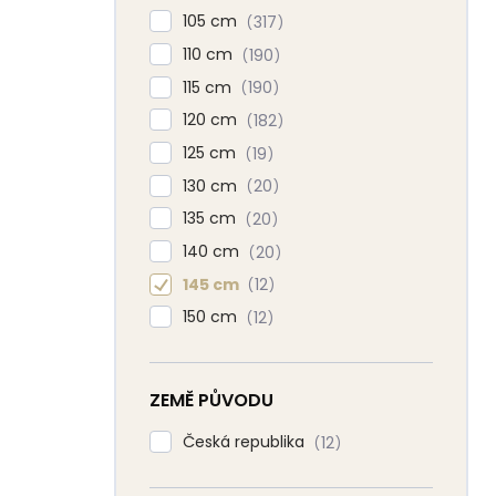
105 cm
317
110 cm
190
115 cm
190
120 cm
182
125 cm
19
130 cm
20
135 cm
20
140 cm
20
145 cm
12
150 cm
12
ZEMĚ PŮVODU
Česká republika
12