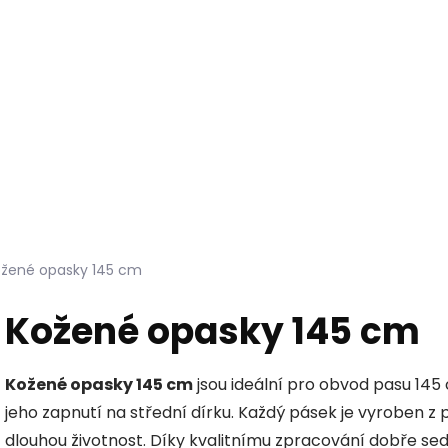
Hledat
KOŽEŠINY DO INTERIÉRU
PŘÍPRAVKY NA KŮŽI
žené opasky 145 cm
Kožené opasky 145 cm
Kožené opasky 145 cm
jsou ideální pro obvod pasu 145
jeho zapnutí na střední dírku. Každý pásek je vyroben z 
dlouhou životnost. Díky kvalitnímu zpracování dobře sedí a