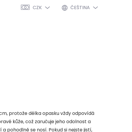
CZK
ČEŠTINA
PRÁZDNÝ KOŠÍK
NÁKUPNÍ
KOŠÍK
VÝPRODEJ %
O NÁS
BLOG
 cm, protože délka opasku vždy odpovídá
pravé kůže, což zaručuje jeho odolnost a
 pohodlně se nosí. Pokud si nejste jistí,