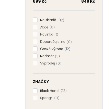
n
699
Kč
849
Kč
n
í
p
Na skladě
12
a
Akce
n
0
e
Novinka
0
l
Doporučujeme
0
Česká výroba
12
Nadměr
5
Výprodej
0
ZNAČKY
Black Hand
12
Špongr
0