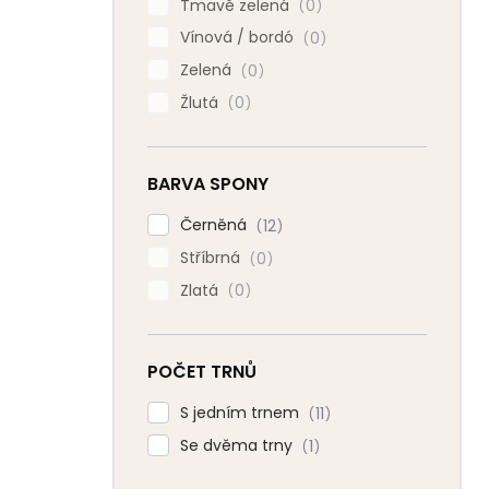
Tmavě zelená
0
Vínová / bordó
0
Zelená
0
Žlutá
0
BARVA SPONY
Černěná
12
Stříbrná
0
Zlatá
0
POČET TRNŮ
S jedním trnem
11
Se dvěma trny
1