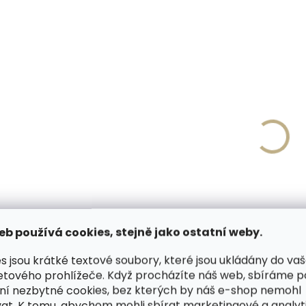
Detail
80 cm
85 cm
90
80 cm
85 cm
90 cm
95 cm
100 cm
10
95 cm
100 cm
105 cm
110 cm
115 cm
12
110 cm
115 cm
120 cm
125 cm
130 cm
1
130 cm
135 cm
140 cm
140 cm
145 cm
1
145 cm
150 cm
ČESKÁ VÝROBA
ČESKÁ VÝROBA
NADMĚR
eb používá cookies, stejně jako ostatní weby.
s jsou krátké textové soubory, které jsou ukládány do va
etového prohlížeče. Když procházíte náš web, sbíráme 
ní nezbytné cookies, bez kterých by náš e-shop nemohl
at. K tomu, abychom mohli sbírat marketingové a analyt