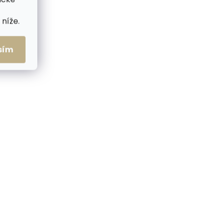
níže.
me ihned
Skladem, odesíláme ihned
(>2 ks)
(>2 ks)
sím
sek
Pánský kožený opasek
černý
Black Hand 128-98 černý
729 Kč
od
Detail
 cm
80 cm
85 cm
90 cm
5 cm
95 cm
100 cm
105 cm
0 cm
110 cm
115 cm
120 cm
35 cm
125 cm
130 cm
135 cm
50 cm
140 cm
145 cm
150 cm
ČESKÁ VÝROBA