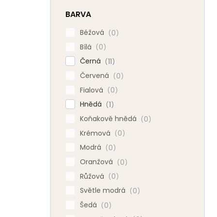
BARVA
Béžová
0
Bílá
0
Černá
11
Červená
0
Fialová
0
Hnědá
1
Koňakově hnědá
0
Krémová
0
Modrá
0
Oranžová
0
Růžová
0
Světle modrá
0
Šedá
0