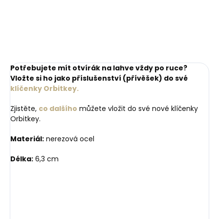
218 Kč
Do košíku
Do košíku
Potřebujete mít otvírák na lahve vždy po ruce?
Vložte si ho jako příslušenství (přívěšek) do své
klíčenky Orbitkey.
Zjistěte,
co dalšího
můžete vložit do své nové klíčenky
Orbitkey.
Materiál:
nerezová ocel
Délka:
6,3 cm