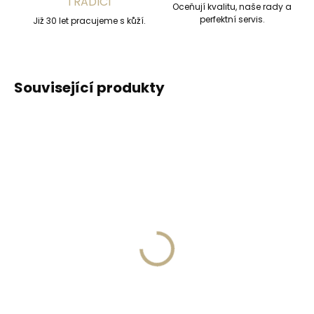
TRADICÍ
Oceňují kvalitu, naše rady a
perfektní servis.
Již 30 let pracujeme s kůží.
Související produkty
Skladem, odesíláme ihned
(2 ks)
Skladem, odesíláme ihned
(>2 ks)
Kožená klíčenka
PEDAG Combi Set
Orbitkey 2.0 Saffiano
čistící pěna s
Liquorice Black - černá
houbičkou 125 ml citrus
999 Kč