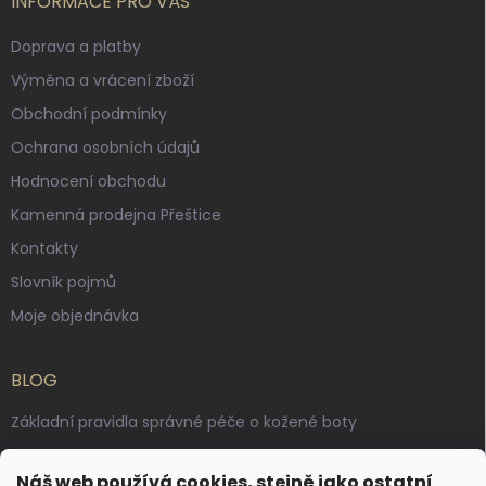
INFORMACE PRO VÁS
Doprava a platby
Výměna a vrácení zboží
Obchodní podmínky
Ochrana osobních údajů
Hodnocení obchodu
Kamenná prodejna Přeštice
Kontakty
Slovník pojmů
Moje objednávka
BLOG
Základní pravidla správné péče o kožené boty
Jak pečovat o voskované, anilinové a olejované usně
Náš web používá cookies, stejně jako ostatní