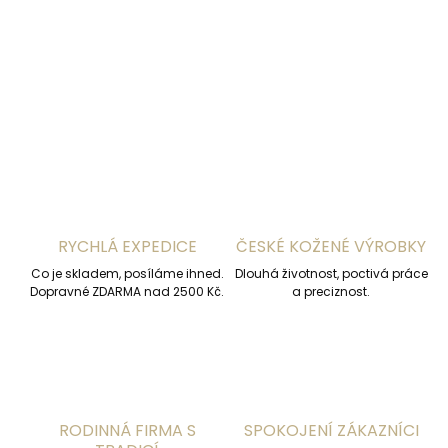
DETAILNÍ INFORMACE
ZEPTAT SE
HLÍDAT
RYCHLÁ EXPEDICE
ČESKÉ KOŽENÉ VÝROBKY
Co je skladem, posíláme ihned.
Dlouhá životnost, poctivá práce
Dopravné ZDARMA nad 2500 Kč.
a preciznost.
RODINNÁ FIRMA S
SPOKOJENÍ ZÁKAZNÍCI