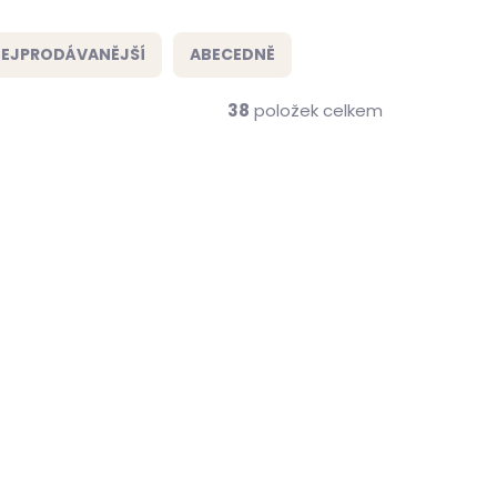
EJPRODÁVANĚJŠÍ
ABECEDNĚ
38
položek celkem
ZDARMA
me ihned
Skladem, odesíláme ihned
(1 ks)
(>2 ks)