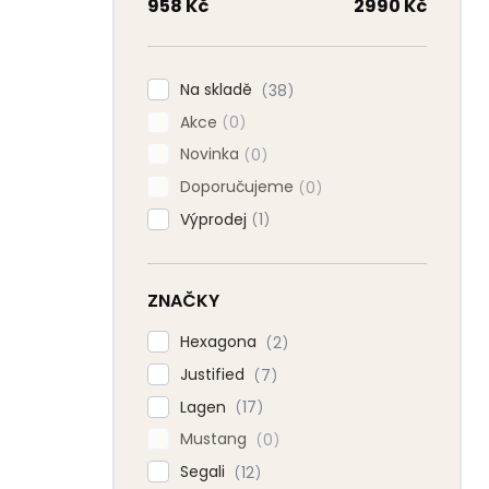
n
958
Kč
2990
Kč
n
í
p
Na skladě
38
a
Akce
n
0
e
Novinka
0
l
Doporučujeme
0
Výprodej
1
ZNAČKY
Hexagona
2
Justified
7
Lagen
17
Mustang
0
Segali
12