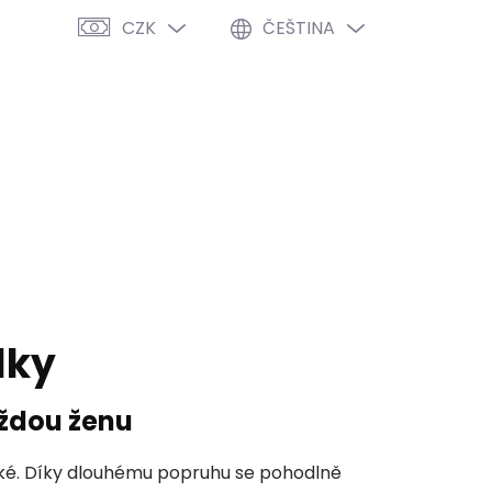
CZK
ČEŠTINA
PRÁZDNÝ KOŠÍK
NÁKUPNÍ
KOŠÍK
VÝPRODEJ %
O NÁS
BLOG
lky
aždou ženu
ké.
Díky dlouhému popruhu se pohodlně