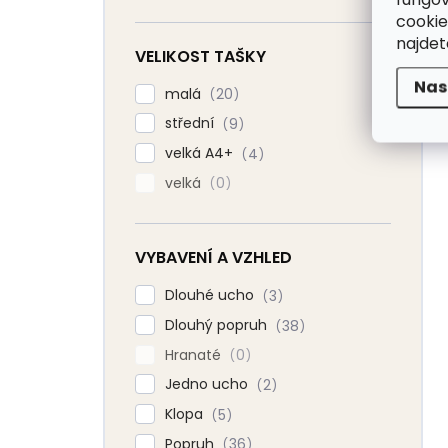
cookie
najde
VELIKOST TAŠKY
Nas
malá
20
střední
9
velká A4+
4
velká
0
VYBAVENÍ A VZHLED
Dlouhé ucho
3
Dlouhý popruh
38
Hranaté
0
Jedno ucho
2
Klopa
5
Popruh
36