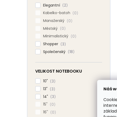
Elegantní
2
Kabelko-batoh
0
Manažerský
0
Městský
0
Minimalistický
0
Shopper
3
Společenský
18
VELIKOST NOTEBOOKU
10"
3
Náš w
13"
3
14"
3
Cookie
15"
0
intern
základ
16''
0
fungov