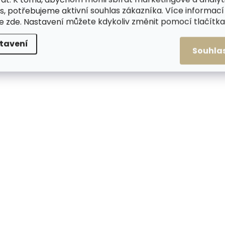
s, potřebujeme aktivní souhlas zákazníka. Více informací
te
zde
. Nastavení můžete kdykoliv změnit pomocí tlačítka 
tavení
Skladem, odesíláme ihned
Skladem, odesílá
Souhla
(2 ks)
Dámská kožená kabelka
Dámská kožená ka
Lagen BIANCA Off White
Lagen TALIA Off Wh
2 299 Kč
1 999 Kč
Do košíku
Do košíku