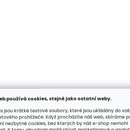
Skladem, odesíláme ihned
Skladem, odesílá
(1 ks)
Dámská kožená kabelka
Dámská kožená ka
CHRISTY černá se
Lagen KEIRA Off Wh
stříbrným řetízkem
béžová
2 899 Kč
2 199 Kč
Do košíku
Do košíku
eb používá cookies, stejně jako ostatní weby.
s jsou krátké textové soubory, které jsou ukládány do va
etového prohlížeče. Když procházíte náš web, sbíráme 
ní nezbytné cookies, bez kterých by náš e-shop nemohl
at. K tomu, abychom mohli sbírat marketingové a analyt