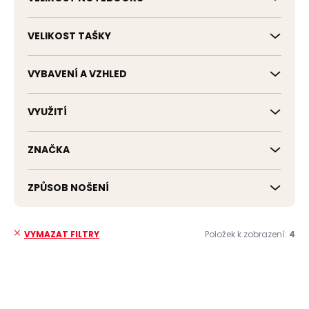
VELIKOST TAŠKY
VYBAVENÍ A VZHLED
VYUŽITÍ
ZNAČKA
ZPŮSOB NOŠENÍ
Položek k zobrazení:
4
VYMAZAT FILTRY
V
ý
p
ZDARMA
ZDARMA
i