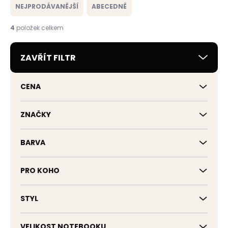
e
NEJPRODÁVANĚJŠÍ
ABECEDNĚ
n
í
4
položek celkem
p
r
ZAVŘÍT FILTR
o
d
u
CENA
k
t
ů
ZNAČKY
BARVA
PRO KOHO
STYL
VELIKOST NOTEBOOKU