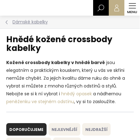
Přejít
Hledat
na
obsah
Dámské kabelky
Hnědé kožené crossbody
kabelky
Kožené crossbody kabelky v hnědé barvě
jsou
elegatním a praktickým kouskem, který u vás ve skříni
nemůže chybět. Za jejich kvalitu dáme ruku do ohně a
vybrat si můžete z mnoha různých odstínů a stylů.
Nebojte se si k ní vybrat i
hnědý opasek
a nádhernou
peněženku ve stejném odstínu
, vy si to zasloužíte.
Ř
a
DOPORUČUJEME
NEJLEVNĚJŠÍ
NEJDRAŽŠÍ
z