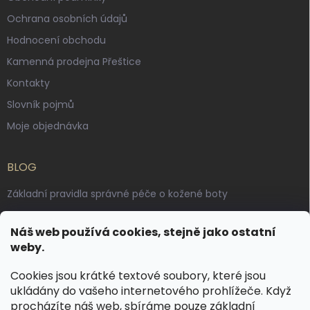
Ochrana osobních údajů
Hodnocení obchodu
Kamenná prodejna Přeštice
Kontakty
Slovník pojmů
Moje objednávka
BLOG
Základní pravidla správné péče o kožené boty
Jak pečovat o voskované, anilinové a olejované usně
Náš web používá cookies, stejně jako ostatní
Výroba českých kožených opasků: vůně pravé kůže, dotek
weby.
řemesla
Cookies jsou krátké textové soubory, které jsou
ukládány do vašeho internetového prohlížeče. Když
KONTAKT
procházíte náš web, sbíráme pouze základní