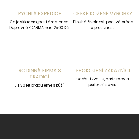
c
í
RYCHLÁ EXPEDICE
ČESKÉ KOŽENÉ VÝROBKY
p
r
Co je skladem, posíláme ihned.
Dlouhá životnost, poctivá práce
v
Dopravné ZDARMA nad 2500 Kč.
a preciznost.
k
y
v
ý
p
i
s
RODINNÁ FIRMA S
SPOKOJENÍ ZÁKAZNÍCI
u
TRADICÍ
Oceňují kvalitu, naše rady a
perfektní servis.
Již 30 let pracujeme s kůží.
Z
á
p
a