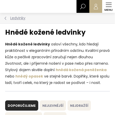
Přejít
Hledat
na
obsah
Ledvinky
Hnědé kožené ledvinky
Hnědé kožené ledvinky
osloví všechny, kdo hledají
praktičnost v elegantním přírodním odstínu. Kvalitní pravá
kůže a pečlivé zpracování zaručují nejen dlouhou
životnost, ale i příjemné nošení v pase nebo přes rameno.
Stylový dojem skvěle doplní
hnědá kožená peněženka
nebo
hnědý opasek
ve stejné barvě. Doplňky, které spolu
ladí, tvoří celek, na který je radost se podívat – i nosit.
Ř
a
DOPORUČUJEME
NEJLEVNĚJŠÍ
NEJDRAŽŠÍ
z