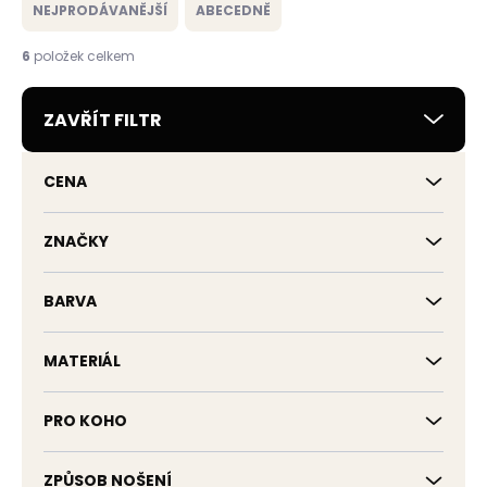
e
NEJPRODÁVANĚJŠÍ
ABECEDNĚ
n
í
6
položek celkem
p
r
ZAVŘÍT FILTR
o
d
u
CENA
k
t
ů
ZNAČKY
BARVA
MATERIÁL
PRO KOHO
ZPŮSOB NOŠENÍ