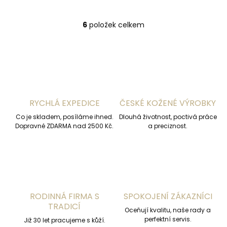
6
položek celkem
O
v
l
á
d
a
c
í
RYCHLÁ EXPEDICE
ČESKÉ KOŽENÉ VÝROBKY
p
r
Co je skladem, posíláme ihned.
Dlouhá životnost, poctivá práce
v
Dopravné ZDARMA nad 2500 Kč.
a preciznost.
k
y
v
ý
p
i
s
RODINNÁ FIRMA S
SPOKOJENÍ ZÁKAZNÍCI
u
TRADICÍ
Oceňují kvalitu, naše rady a
perfektní servis.
Již 30 let pracujeme s kůží.