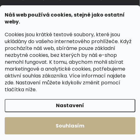
Jak pečovat o voskované, anilinové a olejované usně
Náš web používá cookies, stejně jako ostatní
Výroba českých kožených opasků: vůně pravé kůže, dotek
weby.
řemesla
Cookies jsou krátké textové soubory, které jsou
ukládány do vašeho internetového prohlížeče. Když
KONTAKT
procházíte náš web, sbíráme pouze základní
nezbytné cookies, bez kterých by náš e-shop
dotazy
@
spongr.cz
nemohl fungovat. K tomu, abychom mohli sbírat
marketingové a analytické cookies, potřebujeme
+420 776 663 962
aktivní souhlas zákazníka. Více informací najdete
https://www.facebook.com/spongr.cz
zde
. Nastavení můžete kdykoliv změnit pomocí
tlačítka níže.
spongr.cz
Nastavení
Copyright 2026
Špongr.cz
. Všechna práva vyhrazena.
Souhlasím
Vytvořil Shoptet