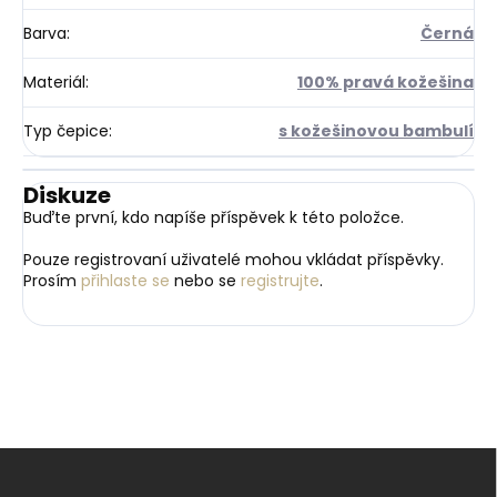
Barva
:
Černá
Materiál
:
100% pravá kožešina
Typ čepice
:
s kožešinovou bambulí
Diskuze
Buďte první, kdo napíše příspěvek k této položce.
Pouze registrovaní uživatelé mohou vkládat příspěvky.
Prosím
přihlaste se
nebo se
registrujte
.
Z
á