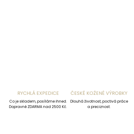
MOŽNOSTI DORUČENÍ
−
+
Přidat do košíku
DETAILNÍ INFORMACE
ZEPTAT SE
HLÍDAT
RYCHLÁ EXPEDICE
ČESKÉ KOŽENÉ VÝROBKY
Co je skladem, posíláme ihned.
Dlouhá životnost, poctivá práce
Dopravné ZDARMA nad 2500 Kč.
a preciznost.