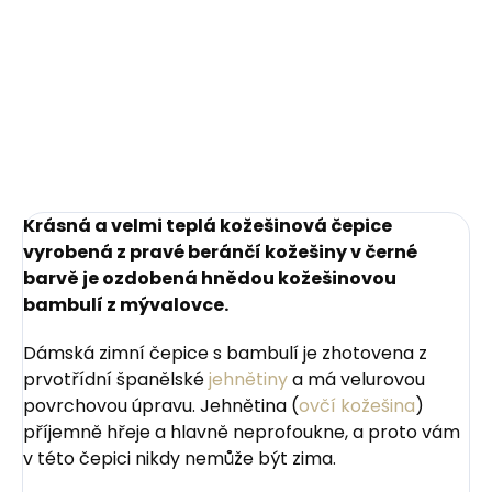
čistící pěna s
Horse Chestnut Brown
houbičkou 125 ml citrus
- koňakově hnědá
999 Kč
218 Kč
Do košíku
Do košíku
Krásná a velmi teplá kožešinová čepice
vyrobená z pravé beránčí kožešiny v černé
barvě je ozdobená hnědou kožešinovou
bambulí z mývalovce.
Dámská zimní čepice s bambulí je zhotovena z
prvotřídní španělské
jehnětiny
a má velurovou
povrchovou úpravu. Jehnětina (
ovčí kožešina
)
příjemně hřeje a hlavně neprofoukne, a proto vám
v této čepici nikdy nemůže být zima.