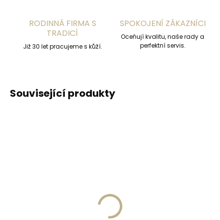
RODINNÁ FIRMA S
SPOKOJENÍ ZÁKAZNÍCI
TRADICÍ
Oceňují kvalitu, naše rady a
perfektní servis.
Již 30 let pracujeme s kůží.
Související produkty
Skladem, odesíláme ihned
(>2 ks)
Skladem, odesíláme ihned
(>2 ks)
Kožená klíčenka
PEDAG Combi Set
Orbitkey 2.0 Crazy