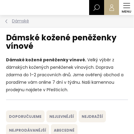
Přejít
Hledat
na
obsah
Dámské
Dámské kožené peněženky
vínové
Dámské kožené peněženky vínové.
Velký výběr z
dámských kožených peněženek vínových. Doprava
zdarma do 1–2 pracovních dnů. Jsme ověřený obchod a
poradíme vám online 7 dní v týdnu. Naši kamennou
prodejnu najdete v Přešticích.
Ř
a
DOPORUČUJEME
NEJLEVNĚJŠÍ
NEJDRAŽŠÍ
z
e
NEJPRODÁVANĚJŠÍ
ABECEDNĚ