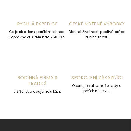
d
a
c
í
RYCHLÁ EXPEDICE
ČESKÉ KOŽENÉ VÝROBKY
p
r
Co je skladem, posíláme ihned.
Dlouhá životnost, poctivá práce
v
Dopravné ZDARMA nad 2500 Kč.
a preciznost.
k
y
v
ý
p
i
s
RODINNÁ FIRMA S
SPOKOJENÍ ZÁKAZNÍCI
u
TRADICÍ
Oceňují kvalitu, naše rady a
perfektní servis.
Již 30 let pracujeme s kůží.
Z
á