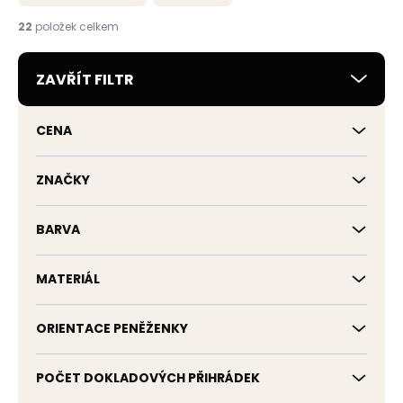
n
í
22
položek celkem
p
r
ZAVŘÍT FILTR
o
d
u
CENA
k
t
ů
ZNAČKY
BARVA
MATERIÁL
ORIENTACE PENĚŽENKY
POČET DOKLADOVÝCH PŘIHRÁDEK