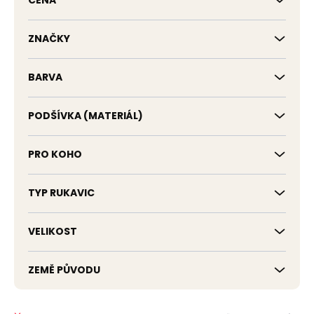
CENA
k
t
ů
ZNAČKY
BARVA
PODŠÍVKA (MATERIÁL)
PRO KOHO
TYP RUKAVIC
VELIKOST
ZEMĚ PŮVODU