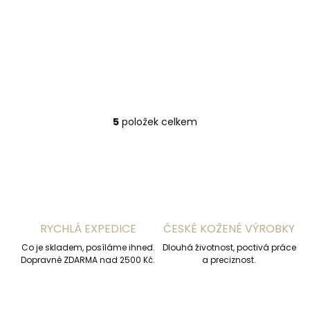
2 190 Kč
NanoAg
Detail
7 1/2"
8 1/2"
9 1/2"
10"
5
položek celkem
O
v
l
á
d
a
c
í
RYCHLÁ EXPEDICE
ČESKÉ KOŽENÉ VÝROBKY
p
r
Co je skladem, posíláme ihned.
Dlouhá životnost, poctivá práce
v
Dopravné ZDARMA nad 2500 Kč.
a preciznost.
k
y
v