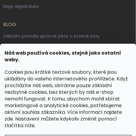
Moje objednávka
BLOG
Základní pravidla správné péče o kožené boty
Jak pečovat o voskované, anilinové a olejované usně
Náš web používá cookies, stejně jako ostatní
Výroba českých kožených opasků: vůně pravé kůže, dotek
weby.
řemesla
Cookies jsou krátké textové soubory, které jsou
ukládány do vašeho internetového prohlížeče. Když
KONTAKT
procházíte náš web, sbíráme pouze základní
nezbytné cookies, bez kterých by náš e-shop
dotazy
@
spongr.cz
nemohl fungovat. K tomu, abychom mohli sbírat
marketingové a analytické cookies, potřebujeme
+420 776 663 962
aktivní souhlas zákazníka. Více informací najdete
https://www.facebook.com/spongr.cz
zde
. Nastavení můžete kdykoliv změnit pomocí
tlačítka níže.
spongr.cz