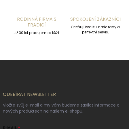
ý
p
i
s
RODINNÁ FIRMA S
SPOKOJENÍ ZÁKAZNÍCI
u
TRADICÍ
Oceňují kvalitu, naše rady a
perfektní servis.
Již 30 let pracujeme s kůží.
Z
á
p
a
t
í
ODEBÍRAT NEWSLETTER
Vložte svůj e-mail a my vám budeme zasílat informace o
nových produktech na našem e-shopu.
E-MAIL