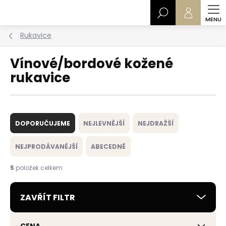
Přejít
Hledat
na
obsah
Rukavice
Vínové/bordové kožené
rukavice
Ř
a
DOPORUČUJEME
NEJLEVNĚJŠÍ
NEJDRAŽŠÍ
z
e
NEJPRODÁVANĚJŠÍ
ABECEDNĚ
n
í
5
položek celkem
p
r
ZAVŘÍT FILTR
o
d
u