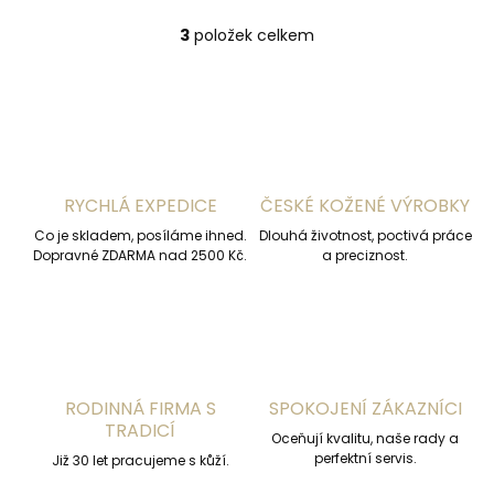
3
položek celkem
O
v
l
á
d
a
c
í
RYCHLÁ EXPEDICE
ČESKÉ KOŽENÉ VÝROBKY
p
r
Co je skladem, posíláme ihned.
Dlouhá životnost, poctivá práce
v
Dopravné ZDARMA nad 2500 Kč.
a preciznost.
k
y
v
ý
p
i
s
RODINNÁ FIRMA S
SPOKOJENÍ ZÁKAZNÍCI
u
TRADICÍ
Oceňují kvalitu, naše rady a
perfektní servis.
Již 30 let pracujeme s kůží.