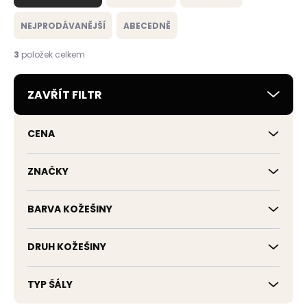
z
e
NEJPRODÁVANĚJŠÍ
ABECEDNĚ
n
í
3
položek celkem
p
r
ZAVŘÍT FILTR
o
d
u
CENA
k
t
ů
ZNAČKY
BARVA KOŽEŠINY
DRUH KOŽEŠINY
TYP ŠÁLY