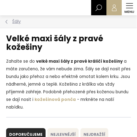
Přejít
Hledat
na
obsah
Šály
Velké maxi šály z pravé
kožešiny
Zahalte se do
velké maxi šály z pravé králičí kožešiny
a
máte zaručeno, že vám nebude zima. Šály se dají nosit přes
bundu jako přehoz a nebo efektně omotat kolem krku. Jsou
nádherné, jemné a teplé. Kožešina z králíka vás vždy
příjemně zahřeje. Podobně přehozené přes koženou bundu
se dají nosit i
kožešinová ponča
- mrkněte na naší
nabídku.
Ř
a
DOPORUČUJEME
NEJLEVNĚJŠÍ
NEJDRAŽŠÍ