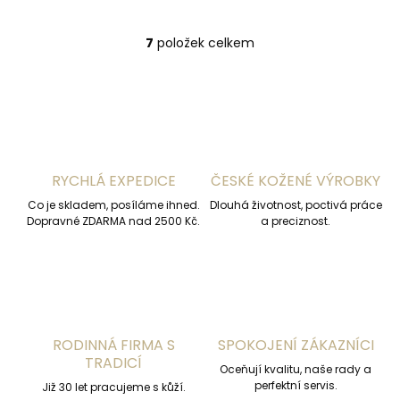
7
položek celkem
O
v
l
á
d
a
c
í
RYCHLÁ EXPEDICE
ČESKÉ KOŽENÉ VÝROBKY
p
r
Co je skladem, posíláme ihned.
Dlouhá životnost, poctivá práce
v
Dopravné ZDARMA nad 2500 Kč.
a preciznost.
k
y
v
ý
p
i
s
RODINNÁ FIRMA S
SPOKOJENÍ ZÁKAZNÍCI
u
TRADICÍ
Oceňují kvalitu, naše rady a
perfektní servis.
Již 30 let pracujeme s kůží.