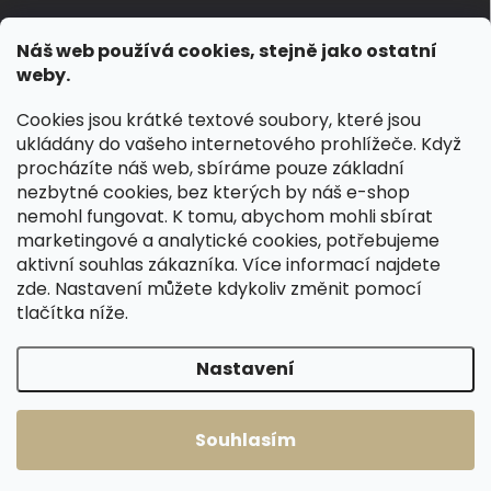
Jak pečovat o voskované, anilinové a olejované usně
Náš web používá cookies, stejně jako ostatní
Výroba českých kožených opasků: vůně pravé kůže, dotek
weby.
řemesla
Cookies jsou krátké textové soubory, které jsou
ukládány do vašeho internetového prohlížeče. Když
KONTAKT
procházíte náš web, sbíráme pouze základní
nezbytné cookies, bez kterých by náš e-shop
dotazy
@
spongr.cz
nemohl fungovat. K tomu, abychom mohli sbírat
marketingové a analytické cookies, potřebujeme
+420 776 663 962
aktivní souhlas zákazníka. Více informací najdete
https://www.facebook.com/spongr.cz
zde
. Nastavení můžete kdykoliv změnit pomocí
tlačítka níže.
spongr.cz
Nastavení
Copyright 2026
Špongr.cz
. Všechna práva vyhrazena.
Souhlasím
Vytvořil Shoptet