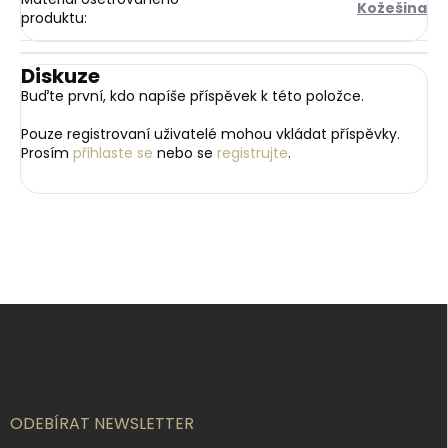
Kožešina
produktu
:
Diskuze
Buďte první, kdo napíše příspěvek k této položce.
Pouze registrovaní uživatelé mohou vkládat příspěvky.
Prosím
přihlaste se
nebo se
registrujte
.
Z
á
p
a
t
í
ODEBÍRAT NEWSLETTER