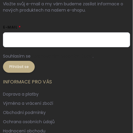
Vložte svůj e-mail a my vám budeme zasílat informace o
nových produktech na našem e-shopu.
E-MAIL
Souhlasím se
zpracováním osobních údajů
.
Přihlásit se
INFORMACE PRO VÁS
Doprava a platby
Výměna a vrácení zboží
Obchodní podmínky
Ochrana osobních údajů
Hodnocení obchodu