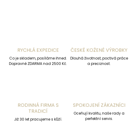
ZEPTAT SE
HLÍDAT
RYCHLÁ EXPEDICE
ČESKÉ KOŽENÉ VÝROBKY
Co je skladem, posíláme ihned.
Dlouhá životnost, poctivá práce
Dopravné ZDARMA nad 2500 Kč.
a preciznost.
RODINNÁ FIRMA S
SPOKOJENÍ ZÁKAZNÍCI
TRADICÍ
Oceňují kvalitu, naše rady a
perfektní servis.
Již 30 let pracujeme s kůží.