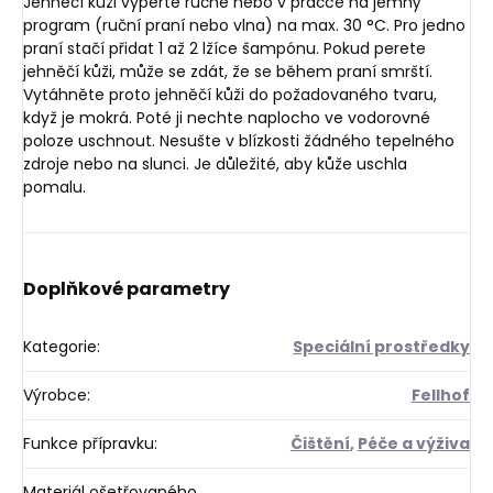
Jehněčí kůži vyperte ručně nebo v pračce na jemný
program (ruční praní nebo vlna) na max. 30 °C. Pro jedno
praní stačí přidat 1 až 2 lžíce šampónu. Pokud perete
jehněčí kůži, může se zdát, že se během praní smrští.
Vytáhněte proto jehněčí kůži do požadovaného tvaru,
když je mokrá. Poté ji nechte naplocho ve vodorovné
poloze uschnout. Nesušte v blízkosti žádného tepelného
zdroje nebo na slunci. Je důležité, aby kůže uschla
pomalu.
Doplňkové parametry
Kategorie
:
Speciální prostředky
Výrobce
:
Fellhof
Funkce přípravku
:
Čištění
,
Péče a výživa
Materiál ošetřovaného