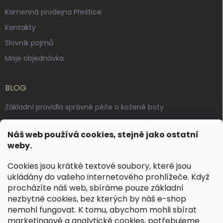
Kamenná prodejna Přeštice
Kontakty
Slovník pojmů
Moje objednávka
BLOG
Základní pravidla správné péče o kožené boty
Jak pečovat o voskované, anilinové a olejované usně
Náš web používá cookies, stejně jako ostatní
Výroba českých kožených opasků: vůně pravé kůže, dotek
weby.
řemesla
Cookies jsou krátké textové soubory, které jsou
ukládány do vašeho internetového prohlížeče. Když
KONTAKT
procházíte náš web, sbíráme pouze základní
nezbytné cookies, bez kterých by náš e-shop
dotazy
@
spongr.cz
nemohl fungovat. K tomu, abychom mohli sbírat
marketingové a analytické cookies, potřebujeme
+420 776 663 962