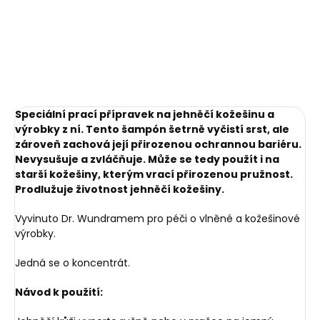
béžová s melírem
světle šedá s melírem
světle šedá s melírem
tmavě šedá s melírem
tmavě šedá s melírem
Speciální prací přípravek na jehněčí kožešinu a
výrobky z ní. Tento šampón šetrně vyčistí srst, ale
zároveň zachová její přirozenou ochrannou bariéru.
Nevysušuje a zvláčňuje. Může se tedy použít i na
starší kožešiny, kterým vrací přirozenou pružnost.
Prodlužuje životnost jehněčí kožešiny.
Vyvinuto Dr. Wundramem pro péči o vlněné a kožešinové
výrobky.
Jedná se o koncentrát.
Návod k použití: