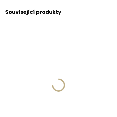
Související produkty
ZDARMA
ZDARM
Skladem, odesíláme ihned
Skladem, odesíláme ihned
(1 ks)
(1 ks)
Luxusní zimní fusak s
Rostoucí zimní fusak
kožíškem Fellhof
do kočárku Fellhof
ASPEN
Hochsölden
5 790 Kč
5 990 Kč
Detail
Detail
černá
černá