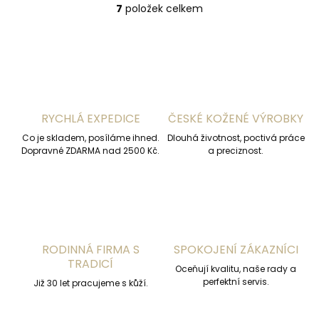
7
položek celkem
O
v
l
á
d
a
c
í
RYCHLÁ EXPEDICE
ČESKÉ KOŽENÉ VÝROBKY
p
r
Co je skladem, posíláme ihned.
Dlouhá životnost, poctivá práce
v
Dopravné ZDARMA nad 2500 Kč.
a preciznost.
k
y
v
ý
p
i
s
RODINNÁ FIRMA S
SPOKOJENÍ ZÁKAZNÍCI
u
TRADICÍ
Oceňují kvalitu, naše rady a
perfektní servis.
Již 30 let pracujeme s kůží.