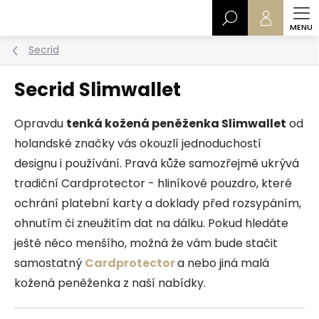
Přejít
Hledat
na
obsah
Secrid
Secrid Slimwallet
Opravdu
tenká kožená peněženka Slimwallet
od
holandské značky vás okouzlí jednoduchostí
designu i používání. Pravá kůže samozřejmě ukrývá
tradiční Cardprotector - hliníkové pouzdro, které
ochrání platební karty a doklady před rozsypáním,
ohnutím či zneužitím dat na dálku. Pokud hledáte
ještě něco menšího, možná že vám bude stačit
samostatný
Cardprotector
a nebo jiná malá
kožená peněženka z naší nabídky.