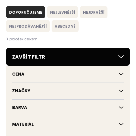
Ř
a
DOPORUČUJEME
NEJLEVNĚJŠÍ
NEJDRAŽŠÍ
z
e
NEJPRODÁVANĚJŠÍ
ABECEDNĚ
n
í
7
položek celkem
p
r
ZAVŘÍT FILTR
o
d
u
CENA
k
t
ů
ZNAČKY
BARVA
MATERIÁL