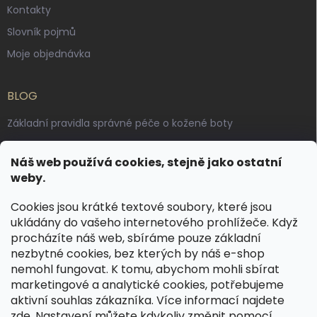
Kontakty
Slovník pojmů
Moje objednávka
BLOG
Základní pravidla správné péče o kožené boty
Jak pečovat o voskované, anilinové a olejované usně
Náš web používá cookies, stejně jako ostatní
Výroba českých kožených opasků: vůně pravé kůže, dotek
weby.
řemesla
Cookies jsou krátké textové soubory, které jsou
ukládány do vašeho internetového prohlížeče. Když
KONTAKT
procházíte náš web, sbíráme pouze základní
nezbytné cookies, bez kterých by náš e-shop
dotazy
@
spongr.cz
nemohl fungovat. K tomu, abychom mohli sbírat
marketingové a analytické cookies, potřebujeme
+420 776 663 962
aktivní souhlas zákazníka. Více informací najdete
https://www.facebook.com/spongr.cz
zde
. Nastavení můžete kdykoliv změnit pomocí