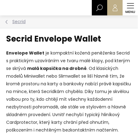
Přejít
Hledat
na
obsah
Secrid
Secrid Envelope Wallet
Envelope Wallet
je kompaktní kožená peněženka Secrid
s praktickým uzavíráním ve tvaru malé klopy, pod kterým
se skrývá
malá kapsička na drobné
. Od klasických
modelů Miniwallet nebo Slimwallet se liší hlavně tím, že
kromě prostoru na karty a bankovky nabízí právě kapsičku
na mince, která Secridkám chyběla. Díky tomu je skvělou
volbou pro ty, kdo chtějí mít všechny každodenní
nezbytnosti pohromadě, ale stále ve stylovém a hlavně
skladném provedení. Uvnitř nechybí typický hliníkový
Cardprotector, který karty chrání před ohnutím,
poškozením i nechtěným bezkontaktním načtením.