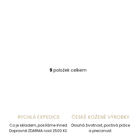
Skladem, odesíláme ihned
(>2 ks)
Kožená peněženka
SECRID Envelope
Wallet Vintage
Black černá
1 990 Kč
Do košíku
9
položek celkem
O
v
l
á
d
a
c
í
RYCHLÁ EXPEDICE
ČESKÉ KOŽENÉ VÝROBKY
p
r
Co je skladem, posíláme ihned.
Dlouhá životnost, poctivá práce
v
Dopravné ZDARMA nad 2500 Kč.
a preciznost.