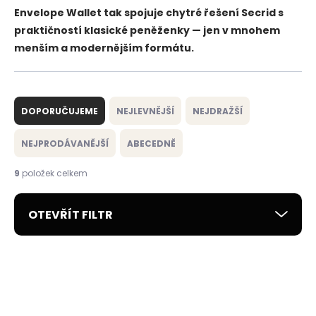
Envelope Wallet tak spojuje chytré řešení Secrid s
praktičností klasické peněženky — jen v mnohem
menším a modernějším formátu.
Ř
a
DOPORUČUJEME
NEJLEVNĚJŠÍ
NEJDRAŽŠÍ
z
e
NEJPRODÁVANĚJŠÍ
ABECEDNĚ
n
í
9
položek celkem
p
r
OTEVŘÍT FILTR
o
d
u
V
k
ý
NOVINKA
NOVINKA
t
p
ZDARMA
ZDARMA
ů
i