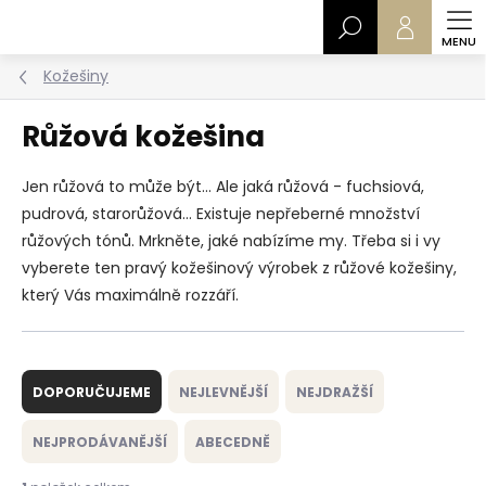
Přejít
Hledat
na
obsah
Kožešiny
Růžová kožešina
Jen růžová to může být... Ale jaká růžová - fuchsiová,
pudrová, starorůžová... Existuje nepřeberné množství
růžových tónů. Mrkněte, jaké nabízíme my. Třeba si i vy
vyberete ten pravý kožešinový výrobek z růžové kožešiny,
který Vás maximálně rozzáří.
Ř
a
DOPORUČUJEME
NEJLEVNĚJŠÍ
NEJDRAŽŠÍ
z
e
NEJPRODÁVANĚJŠÍ
ABECEDNĚ
n
í