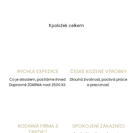
Do košíku
1
položek celkem
O
v
l
á
d
a
c
í
RYCHLÁ EXPEDICE
ČESKÉ KOŽENÉ VÝROBKY
p
r
Co je skladem, posíláme ihned.
Dlouhá životnost, poctivá práce
v
Dopravné ZDARMA nad 2500 Kč.
a preciznost.
k
y
v
ý
p
i
s
RODINNÁ FIRMA S
SPOKOJENÍ ZÁKAZNÍCI
u
TRADICÍ