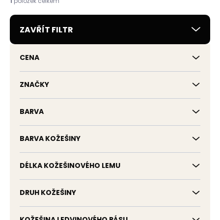
1
položek celkem
p
r
ZAVŘÍT FILTR
o
d
u
CENA
k
t
ů
ZNAČKY
BARVA
BARVA KOŽEŠINY
DÉLKA KOŽEŠINOVÉHO LEMU
DRUH KOŽEŠINY
KOŽEŠINA LEDVINOVÉHO PÁSU