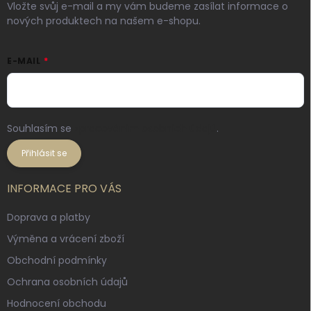
Vložte svůj e-mail a my vám budeme zasílat informace o
nových produktech na našem e-shopu.
E-MAIL
Souhlasím se
zpracováním osobních údajů
.
Přihlásit se
INFORMACE PRO VÁS
Doprava a platby
Výměna a vrácení zboží
Obchodní podmínky
Ochrana osobních údajů
Hodnocení obchodu