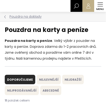
Přejít
Hledat
na
obsah
Pouzdra na doklady
Pouzdra na karty a peníze
Pouzdra na karty a peníze
. Velký výběr z pouzder na
karty a peníze. Doprava zdarma do 1–2 pracovních dnů.
Jsme ověřený obchod a poradíme vám online 7 dní v
týdnu. Naši kamennou prodejnu najdete v Přešticích.
Ř
a
DOPORUČUJEME
NEJLEVNĚJŠÍ
NEJDRAŽŠÍ
z
e
NEJPRODÁVANĚJŠÍ
ABECEDNĚ
n
í
11
položek celkem
p