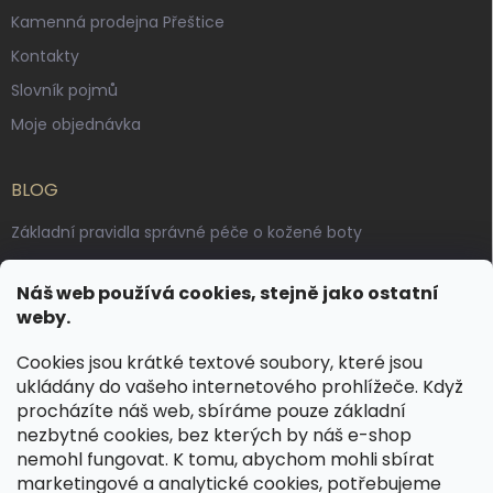
Kamenná prodejna Přeštice
Kontakty
Slovník pojmů
Moje objednávka
BLOG
Základní pravidla správné péče o kožené boty
Jak pečovat o voskované, anilinové a olejované usně
Náš web používá cookies, stejně jako ostatní
Výroba českých kožených opasků: vůně pravé kůže, dotek
weby.
řemesla
Cookies jsou krátké textové soubory, které jsou
ukládány do vašeho internetového prohlížeče. Když
KONTAKT
procházíte náš web, sbíráme pouze základní
nezbytné cookies, bez kterých by náš e-shop
dotazy
@
spongr.cz
nemohl fungovat. K tomu, abychom mohli sbírat
marketingové a analytické cookies, potřebujeme
+420 776 663 962