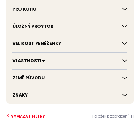
PRO KOHO
ÚLOŽNÝ PROSTOR
VELIKOST PENĚŽENKY
VLASTNOSTI +
ZEMĚ PŮVODU
ZNAKY
Položek k zobrazení:
11
VYMAZAT FILTRY
V
ý
NOVINKA