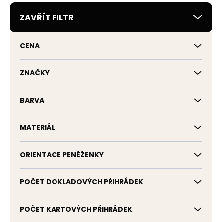
r
ZAVŘÍT FILTR
o
d
u
CENA
k
t
ů
ZNAČKY
BARVA
MATERIÁL
ORIENTACE PENĚŽENKY
POČET DOKLADOVÝCH PŘIHRÁDEK
POČET KARTOVÝCH PŘIHRÁDEK