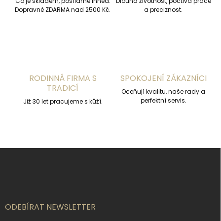
Co je skladem, posíláme ihned.
Dlouhá životnost, poctivá práce
v
Dopravné ZDARMA nad 2500 Kč.
a preciznost.
k
y
v
ý
p
i
s
RODINNÁ FIRMA S
SPOKOJENÍ ZÁKAZNÍCI
u
TRADICÍ
Oceňují kvalitu, naše rady a
perfektní servis.
Již 30 let pracujeme s kůží.
Z
á
p
a
t
í
ODEBÍRAT NEWSLETTER