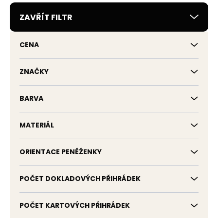
r
ZAVŘÍT FILTR
o
d
u
CENA
k
t
ů
ZNAČKY
BARVA
MATERIÁL
ORIENTACE PENĚŽENKY
POČET DOKLADOVÝCH PŘIHRÁDEK
POČET KARTOVÝCH PŘIHRÁDEK