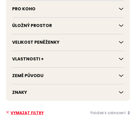
PRO KOHO
ÚLOŽNÝ PROSTOR
VELIKOST PENĚŽENKY
VLASTNOSTI +
ZEMĚ PŮVODU
ZNAKY
Položek k zobrazení:
2
VYMAZAT FILTRY
V
ý