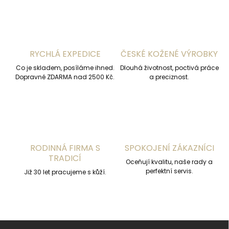
á
d
a
c
í
RYCHLÁ EXPEDICE
ČESKÉ KOŽENÉ VÝROBKY
p
r
Co je skladem, posíláme ihned.
Dlouhá životnost, poctivá práce
v
Dopravné ZDARMA nad 2500 Kč.
a preciznost.
k
y
v
ý
p
i
s
RODINNÁ FIRMA S
SPOKOJENÍ ZÁKAZNÍCI
u
TRADICÍ
Oceňují kvalitu, naše rady a
perfektní servis.
Již 30 let pracujeme s kůží.
Z