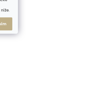
níže.
sím