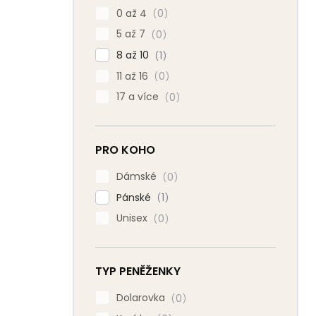
0 až 4
0
5 až 7
0
8 až 10
1
11 až 16
0
17 a více
0
PRO KOHO
Dámské
0
Pánské
1
Unisex
0
TYP PENĚŽENKY
Dolarovka
0