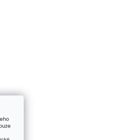
šeho
pouze
ické