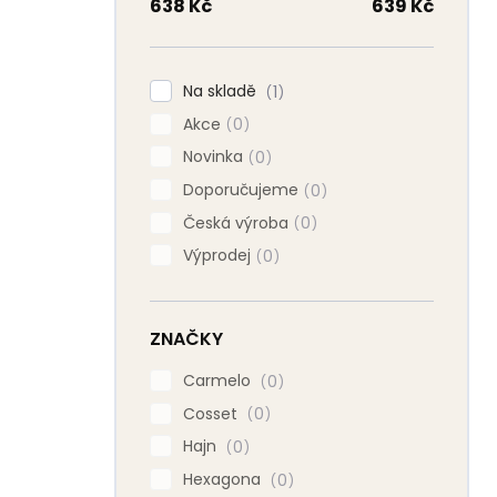
n
638
Kč
639
Kč
n
í
p
Na skladě
1
a
Akce
n
0
e
Novinka
0
l
Doporučujeme
0
Česká výroba
0
Výprodej
0
ZNAČKY
Carmelo
0
Cosset
0
Hajn
0
Hexagona
0