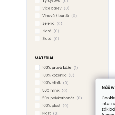
Tyrkysová
0
Více barev
0
Vínová / bordó
0
Zelená
0
Zlatá
0
Žlutá
0
MATERIÁL
100% pravá kůže
1
100% koženka
0
100% hliník
0
Náš w
50% hliník
0
Cookie
50% polykarbonát
0
intern
100% plast
0
základ
Plast
0
fungov