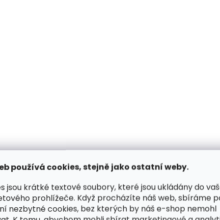
eb používá cookies, stejně jako ostatní weby.
s jsou krátké textové soubory, které jsou ukládány do va
etového prohlížeče. Když procházíte náš web, sbíráme 
ní nezbytné cookies, bez kterých by náš e-shop nemohl
at. K tomu, abychom mohli sbírat marketingové a analyt