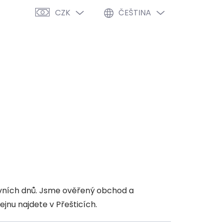
CZK
ČEŠTINA
PRÁZDNÝ KOŠÍK
NÁKUPNÍ
KOŠÍK
VÝPRODEJ %
O NÁS
BLOG
vních dnů. Jsme ověřený obchod a
jnu najdete v Přešticích.