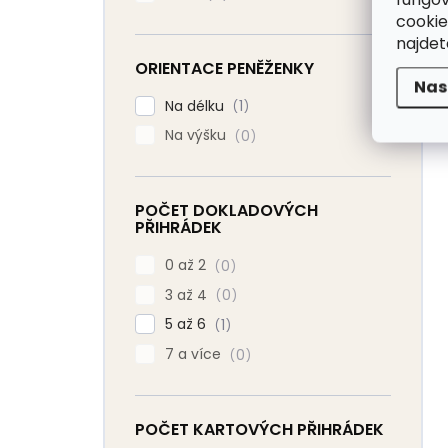
cookie
najde
ORIENTACE PENĚŽENKY
Nas
Na délku
1
Na výšku
0
POČET DOKLADOVÝCH
PŘIHRÁDEK
0 až 2
0
3 až 4
0
5 až 6
1
7 a více
0
POČET KARTOVÝCH PŘIHRÁDEK