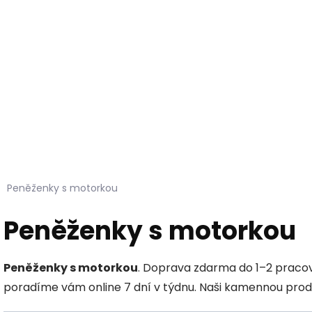
Hledat
KOŽEŠINY DO INTERIÉRU
PŘÍPRAVKY NA KŮŽI
Peněženky s motorkou
Peněženky s motorkou
Peněženky s motorkou
. Doprava zdarma do 1–2 praco
poradíme vám online 7 dní v týdnu. Naši kamennou prode