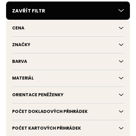
r
ZAVŘÍT FILTR
o
d
u
CENA
k
t
ů
ZNAČKY
BARVA
MATERIÁL
ORIENTACE PENĚŽENKY
POČET DOKLADOVÝCH PŘIHRÁDEK
POČET KARTOVÝCH PŘIHRÁDEK