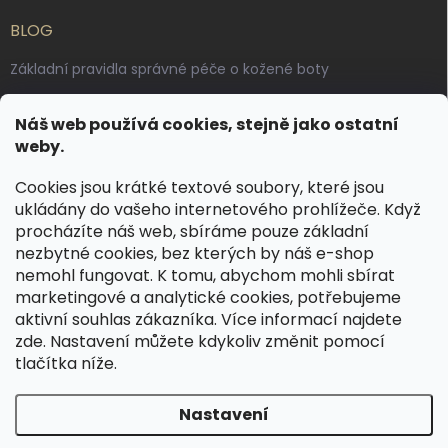
BLOG
Základní pravidla správné péče o kožené boty
Jak pečovat o voskované, anilinové a olejované usně
Náš web používá cookies, stejně jako ostatní
Výroba českých kožených opasků: vůně pravé kůže, dotek
weby.
řemesla
Cookies jsou krátké textové soubory, které jsou
ukládány do vašeho internetového prohlížeče. Když
KONTAKT
procházíte náš web, sbíráme pouze základní
nezbytné cookies, bez kterých by náš e-shop
dotazy
@
spongr.cz
nemohl fungovat. K tomu, abychom mohli sbírat
marketingové a analytické cookies, potřebujeme
+420 776 663 962
aktivní souhlas zákazníka. Více informací najdete
https://www.facebook.com/spongr.cz
zde
. Nastavení můžete kdykoliv změnit pomocí
tlačítka níže.
spongr.cz
Nastavení