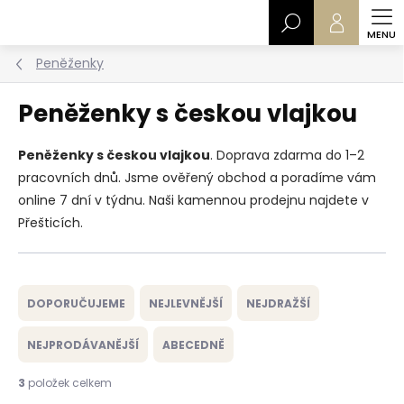
Přejít
Hledat
na
obsah
Peněženky
Peněženky s českou vlajkou
Peněženky s českou vlajkou
. Doprava zdarma do 1–2
pracovních dnů. Jsme ověřený obchod a poradíme vám
online 7 dní v týdnu. Naši kamennou prodejnu najdete v
Přešticích.
Ř
a
DOPORUČUJEME
NEJLEVNĚJŠÍ
NEJDRAŽŠÍ
z
e
NEJPRODÁVANĚJŠÍ
ABECEDNĚ
n
í
3
položek celkem
p