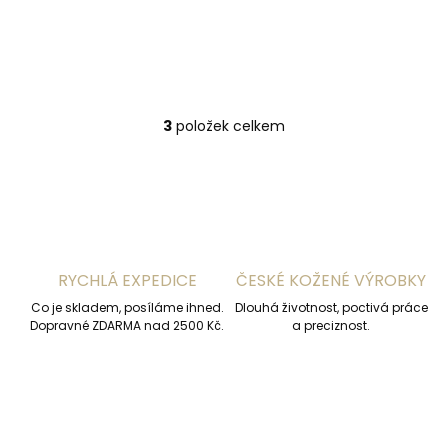
barvách vlajky
849 Kč
Do košíku
3
položek celkem
O
v
l
á
d
a
c
í
RYCHLÁ EXPEDICE
ČESKÉ KOŽENÉ VÝROBKY
p
r
Co je skladem, posíláme ihned.
Dlouhá životnost, poctivá práce
v
Dopravné ZDARMA nad 2500 Kč.
a preciznost.
k
y
v
ý
p
i