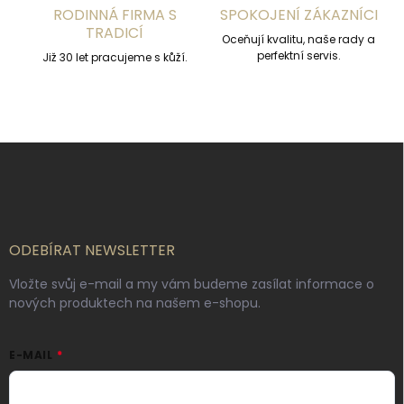
s
RODINNÁ FIRMA S
SPOKOJENÍ ZÁKAZNÍCI
u
TRADICÍ
Oceňují kvalitu, naše rady a
perfektní servis.
Již 30 let pracujeme s kůží.
Z
á
p
a
t
í
ODEBÍRAT NEWSLETTER
Vložte svůj e-mail a my vám budeme zasílat informace o
nových produktech na našem e-shopu.
E-MAIL