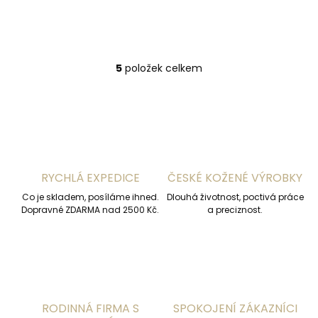
Do košíku
5
položek celkem
O
v
l
á
d
a
c
í
RYCHLÁ EXPEDICE
ČESKÉ KOŽENÉ VÝROBKY
p
r
Co je skladem, posíláme ihned.
Dlouhá životnost, poctivá práce
v
Dopravné ZDARMA nad 2500 Kč.
a preciznost.
k
y
v
ý
p
i
s
RODINNÁ FIRMA S
SPOKOJENÍ ZÁKAZNÍCI
u