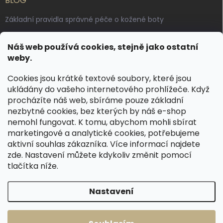
BLOG
Základní pravidla správné péče o kožené boty
Jak pečovat o voskované, anilinové a olejované usně
Náš web používá cookies, stejně jako ostatní
Výroba českých kožených opasků: vůně pravé kůže, dotek
weby.
řemesla
Cookies jsou krátké textové soubory, které jsou
ukládány do vašeho internetového prohlížeče. Když
KONTAKT
procházíte náš web, sbíráme pouze základní
nezbytné cookies, bez kterých by náš e-shop
dotazy
@
spongr.cz
nemohl fungovat. K tomu, abychom mohli sbírat
marketingové a analytické cookies, potřebujeme
+420 776 663 962
aktivní souhlas zákazníka. Více informací najdete
https://www.facebook.com/spongr.cz
zde
. Nastavení můžete kdykoliv změnit pomocí
tlačítka níže.
spongr.cz
Nastavení
Copyright 2026
Špongr.cz
. Všechna práva vyhrazena.