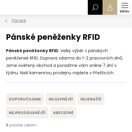
Přejít
Hledat
na
obsah
Pánské
Pánské peněženky RFID
Pánské peněženky RFID
. Velký výběr z pánských
peněženek RFID. Doprava zdarma do 1–2 pracovních dnů.
Jsme ověřený obchod a poradíme vám online 7 dní v
týdnu. Naši kamennou prodejnu najdete v Přešticích.
Ř
a
DOPORUČUJEME
NEJLEVNĚJŠÍ
NEJDRAŽŠÍ
z
e
NEJPRODÁVANĚJŠÍ
ABECEDNĚ
n
í
5
položek celkem
p