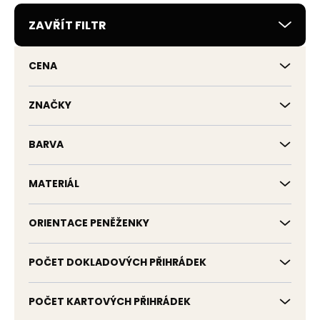
r
ZAVŘÍT FILTR
o
d
u
CENA
k
t
ů
ZNAČKY
BARVA
MATERIÁL
ORIENTACE PENĚŽENKY
POČET DOKLADOVÝCH PŘIHRÁDEK
POČET KARTOVÝCH PŘIHRÁDEK