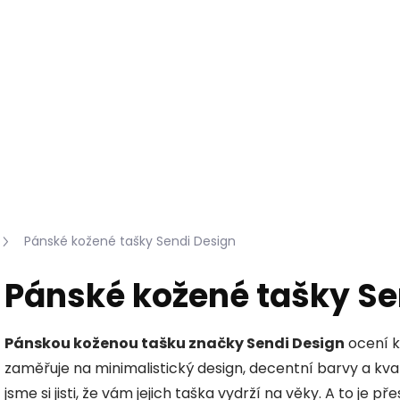
Hledat
KOŽEŠINY DO INTERIÉRU
PŘÍPRAVKY NA KŮŽI
Pánské kožené tašky Sendi Design
Pánské kožené tašky Se
Pánskou koženou tašku značky Sendi Design
ocení k
zaměřuje na minimalistický design, decentní barvy a kval
jsme si jisti, že vám jejich taška vydrží na věky. A to je p