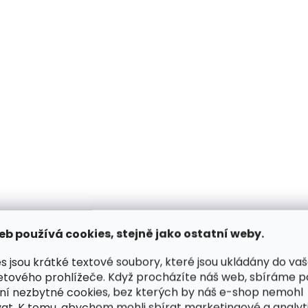
Skladem, odesíláme ihned
Skladem, odesílá
(2 ks)
Pánská kožená taška přes
Pánská kožená taš
rameno Sendi Design T-
rameno Sendi Desi
736 koňaková
736 hnědá
1 990 Kč
1 990 Kč
Do košíku
Do košíku
eb používá cookies, stejně jako ostatní weby.
s jsou krátké textové soubory, které jsou ukládány do va
etového prohlížeče. Když procházíte náš web, sbíráme 
ní nezbytné cookies, bez kterých by náš e-shop nemohl
at. K tomu, abychom mohli sbírat marketingové a analyt