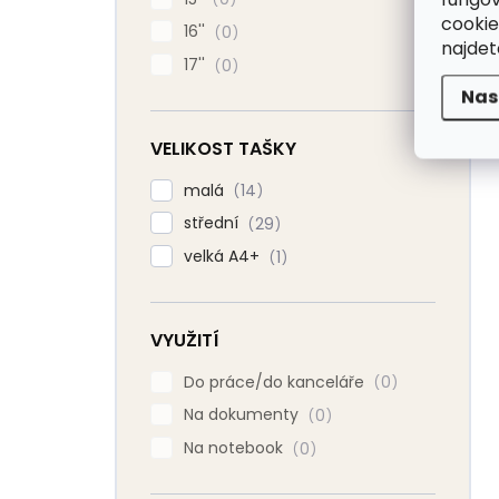
cookie
16''
0
najde
17''
0
Nas
VELIKOST TAŠKY
malá
14
střední
29
velká A4+
1
VYUŽITÍ
Do práce/do kanceláře
0
Na dokumenty
0
Na notebook
0