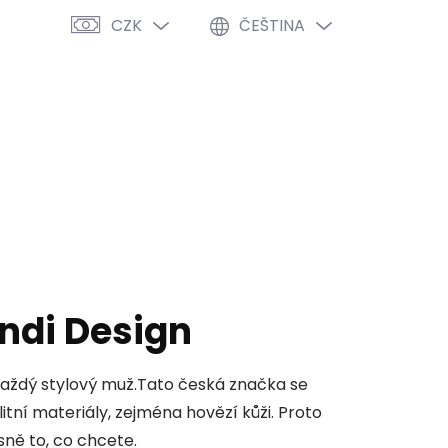
CZK
ČEŠTINA
PRÁZDNÝ KOŠÍK
NÁKUPNÍ
KOŠÍK
VÝPRODEJ %
O NÁS
BLOG
ndi Design
aždý stylový muž.
Tato česká značka se
itní materiály, zejména hovězí kůži. Proto
řesně to, co chcete.