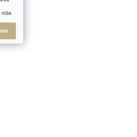
níže.
sím
me ihned
Skladem, odesíláme ihned
(2 ks)
(>2 ks)
ssbody
Pánská kožená crossbody
taška Sendi Design
T52006A koňakově hnědá
1 720 Kč
Do košíku