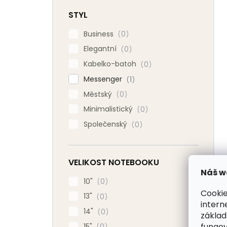
STYL
Business
0
Elegantní
0
Kabelko-batoh
0
Messenger
1
Městský
0
Minimalistický
0
Společenský
0
VELIKOST NOTEBOOKU
Náš w
10"
0
Cookie
13"
0
intern
14"
0
základ
fungov
15"
0