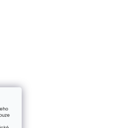
me ihned
Skladem, odesíláme ihned
(>2 ks)
(2 ks)
ka přes
Pánská kožená taška přes
gn T-
rameno Sendi Design T-
736 černá
1 990 Kč
Do košíku
šeho
pouze
ické