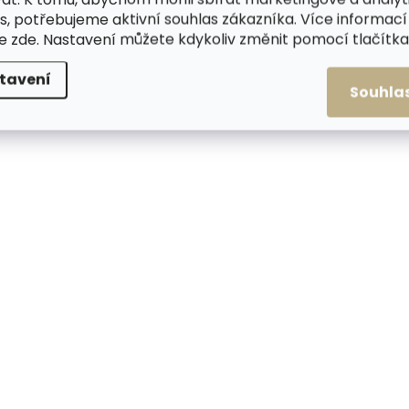
s, potřebujeme aktivní souhlas zákazníka. Více informací
te
zde
. Nastavení můžete kdykoliv změnit pomocí tlačítka 
tavení
Souhla
Skladem, odesíláme ihned
Skladem, odesílá
(>2 ks)
Pánská kožená crossbody
Pánská kožená cro
taška Sendi Design
taška Sendi Design
T52006 hnědá
T52006 černá
1 720 Kč
1 720 Kč
Do košíku
Do košíku