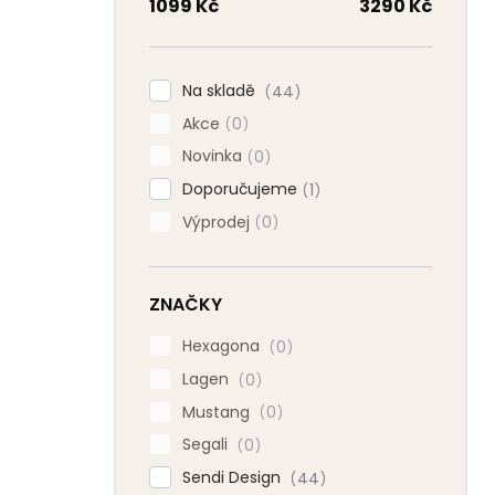
n
1099
Kč
3290
Kč
n
í
p
Na skladě
44
a
Akce
n
0
e
Novinka
0
l
Doporučujeme
1
Výprodej
0
ZNAČKY
Hexagona
0
Lagen
0
Mustang
0
Segali
0
Sendi Design
44