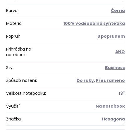
Barva
:
Černá
Materiál
:
100% voděodolná syntetika
Popruh
:
S popruhem
Přihrádka na
ANO
notebook
:
Styl
:
Business
Způsob nošení
:
Do ruky
,
Přes rameno
Velikost notebooku
:
13"
Využití
:
Na notebook
Značka
:
Hexagona