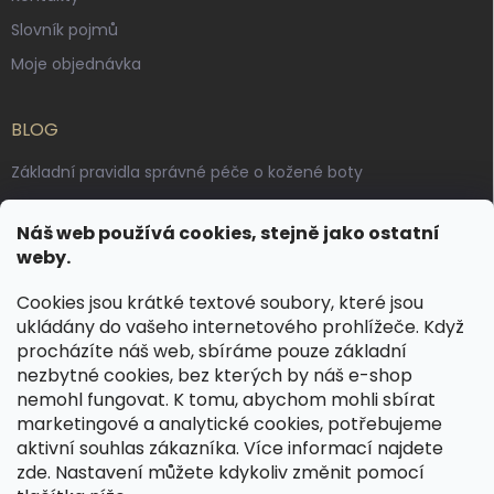
Slovník pojmů
Moje objednávka
BLOG
Základní pravidla správné péče o kožené boty
Jak pečovat o voskované, anilinové a olejované usně
Náš web používá cookies, stejně jako ostatní
Výroba českých kožených opasků: vůně pravé kůže, dotek
weby.
řemesla
Cookies jsou krátké textové soubory, které jsou
ukládány do vašeho internetového prohlížeče. Když
KONTAKT
procházíte náš web, sbíráme pouze základní
nezbytné cookies, bez kterých by náš e-shop
dotazy
@
spongr.cz
nemohl fungovat. K tomu, abychom mohli sbírat
marketingové a analytické cookies, potřebujeme
+420 776 663 962
aktivní souhlas zákazníka. Více informací najdete
https://www.facebook.com/spongr.cz
zde
. Nastavení můžete kdykoliv změnit pomocí