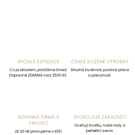
DETAILNÍ INFORMACE
ZEPTAT SE
HLÍDAT
RYCHLÁ EXPEDICE
ČESKÉ KOŽENÉ VÝROBKY
Co je skladem, posíláme ihned.
Dlouhá životnost, poctivá práce
Dopravné ZDARMA nad 2500 Kč.
a preciznost.
RODINNÁ FIRMA S
SPOKOJENÍ ZÁKAZNÍCI
TRADICÍ
Oceňují kvalitu, naše rady a
perfektní servis.
Již 30 let pracujeme s kůží.