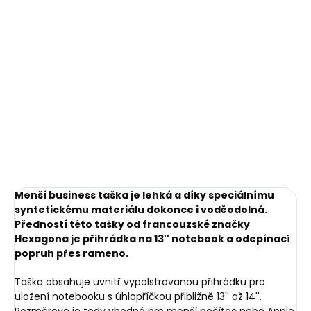
Menší business taška je lehká a díky speciálnímu
syntetickému materiálu dokonce i voděodolná.
Předností této tašky od francouzské značky
Hexagona je přihrádka na 13'' notebook a odepínací
popruh přes rameno.
Taška obsahuje uvnitř vypolstrovanou přihrádku pro
uložení notebooku s úhlopříčkou přibližně 13'' až 14''.
Rozměrově je tedy vhodná pro menší počítač nebo Apple