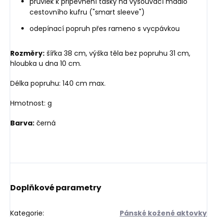
průvlek k připevnění tašky na vysouvací madlo
cestovního kufru ("smart sleeve")
odepínací popruh přes rameno s vycpávkou
Rozměry:
šířka 38 cm, výška těla bez popruhu 31 cm,
hloubka u dna 10 cm.
Délka popruhu: 140 cm max.
Hmotnost: g
Barva:
černá
Doplňkové parametry
Kategorie
:
Pánské kožené aktovky