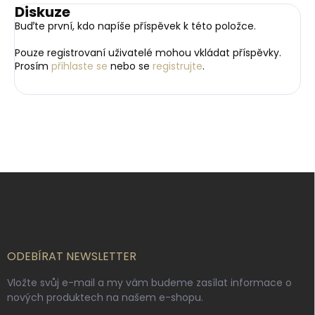
Diskuze
Buďte první, kdo napíše příspěvek k této položce.
Pouze registrovaní uživatelé mohou vkládat příspěvky.
Prosím
přihlaste se
nebo se
registrujte
.
Z
á
p
a
t
í
ODEBÍRAT NEWSLETTER
Vložte svůj e-mail a my vám budeme zasílat informace o
nových produktech na našem e-shopu.