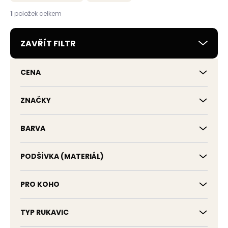
n
í
1
položek celkem
p
r
ZAVŘÍT FILTR
o
d
u
CENA
k
t
ů
ZNAČKY
BARVA
PODŠÍVKA (MATERIÁL)
PRO KOHO
TYP RUKAVIC