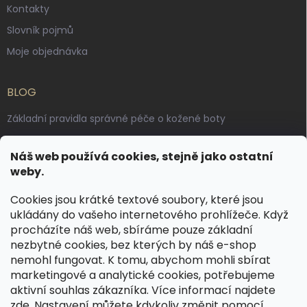
Kontakty
Slovník pojmů
Moje objednávka
BLOG
Základní pravidla správné péče o kožené boty
Jak pečovat o voskované, anilinové a olejované usně
Náš web používá cookies, stejně jako ostatní
Výroba českých kožených opasků: vůně pravé kůže, dotek
weby.
řemesla
Cookies jsou krátké textové soubory, které jsou
ukládány do vašeho internetového prohlížeče. Když
KONTAKT
procházíte náš web, sbíráme pouze základní
nezbytné cookies, bez kterých by náš e-shop
dotazy
@
spongr.cz
nemohl fungovat. K tomu, abychom mohli sbírat
marketingové a analytické cookies, potřebujeme
+420 776 663 962
aktivní souhlas zákazníka. Více informací najdete
https://www.facebook.com/spongr.cz
zde
. Nastavení můžete kdykoliv změnit pomocí