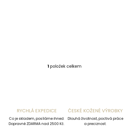
ů
Pánské kožené
autorukavice
PRESTON bílé s
červeným detailem
1 450 Kč
Detail
7 1/2"
8 1/2"
9"
1
položek celkem
O
v
l
á
d
a
c
í
RYCHLÁ EXPEDICE
ČESKÉ KOŽENÉ VÝROBKY
p
r
Co je skladem, posíláme ihned.
Dlouhá životnost, poctivá práce
v
Dopravné ZDARMA nad 2500 Kč.
a preciznost.
k