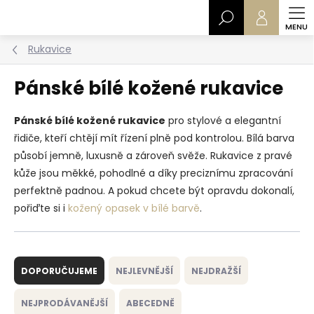
Přejít
Hledat
na
obsah
Rukavice
Pánské bílé kožené rukavice
Pánské bílé kožené rukavice
pro stylové a elegantní
řidiče, kteří chtějí mít řízení plně pod kontrolou. Bílá barva
působí jemně, luxusně a zároveň svěže. Rukavice z pravé
kůže jsou měkké, pohodlné a díky preciznímu zpracování
perfektně padnou. A pokud chcete být opravdu dokonalí,
pořiďte si i
kožený opasek v bílé barvě
.
Ř
a
DOPORUČUJEME
NEJLEVNĚJŠÍ
NEJDRAŽŠÍ
z
e
NEJPRODÁVANĚJŠÍ
ABECEDNĚ