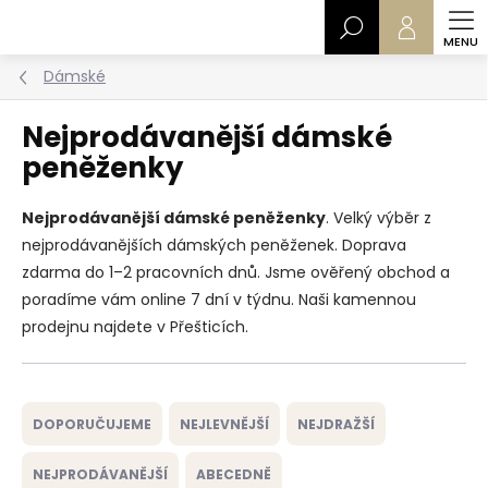
Přejít
Hledat
na
obsah
Dámské
Nejprodávanější dámské
peněženky
Nejprodávanější dámské peněženky
. Velký výběr z
nejprodávanějších dámských peněženek. Doprava
zdarma do 1–2 pracovních dnů. Jsme ověřený obchod a
poradíme vám online 7 dní v týdnu. Naši kamennou
prodejnu najdete v Přešticích.
Ř
a
DOPORUČUJEME
NEJLEVNĚJŠÍ
NEJDRAŽŠÍ
z
e
NEJPRODÁVANĚJŠÍ
ABECEDNĚ