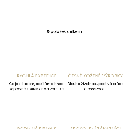
1 430 Kč
Do košíku
5
položek celkem
O
v
l
á
d
a
c
í
RYCHLÁ EXPEDICE
ČESKÉ KOŽENÉ VÝROBKY
p
r
Co je skladem, posíláme ihned.
Dlouhá životnost, poctivá práce
v
Dopravné ZDARMA nad 2500 Kč.
a preciznost.
k
y
v
ý
p
i
s
RODINNÁ FIRMA S
SPOKOJENÍ ZÁKAZNÍCI