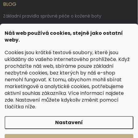
BLOG
Základní pravidla správné péče o kožené boty
Jak pečovat o voskované, anilinové a olejované usně
Náš web používá cookies, stejně jako ostatní
Výroba českých kožených opasků: vůně pravé kůže, dotek
weby.
řemesla
Cookies jsou krátké textové soubory, které jsou
ukládány do vašeho internetového prohlížeče. Když
KONTAKT
procházíte náš web, sbíráme pouze základní
nezbytné cookies, bez kterých by náš e-shop
dotazy
@
spongr.cz
nemohl fungovat. K tomu, abychom mohli sbírat
marketingové a analytické cookies, potřebujeme
+420 776 663 962
aktivní souhlas zákazníka. Více informací najdete
https://www.facebook.com/spongr.cz
zde
. Nastavení můžete kdykoliv změnit pomocí
tlačítka níže.
spongr.cz
Nastavení