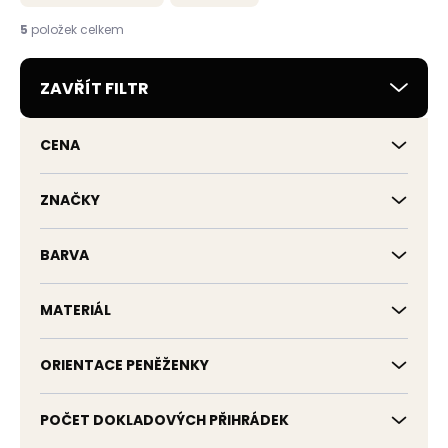
n
í
5
položek celkem
p
r
ZAVŘÍT FILTR
o
d
u
CENA
k
t
ů
ZNAČKY
BARVA
MATERIÁL
ORIENTACE PENĚŽENKY
POČET DOKLADOVÝCH PŘIHRÁDEK