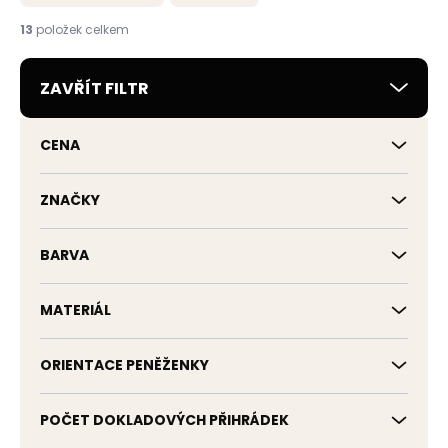
n
í
13
položek celkem
p
r
ZAVŘÍT FILTR
o
d
u
CENA
k
t
ů
ZNAČKY
BARVA
MATERIÁL
ORIENTACE PENĚŽENKY
POČET DOKLADOVÝCH PŘIHRÁDEK