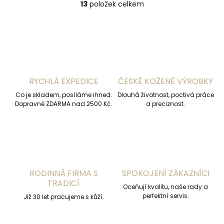
13
položek celkem
O
v
l
á
d
a
c
í
RYCHLÁ EXPEDICE
ČESKÉ KOŽENÉ VÝROBKY
p
r
Co je skladem, posíláme ihned.
Dlouhá životnost, poctivá práce
v
Dopravné ZDARMA nad 2500 Kč.
a preciznost.
k
y
v
ý
p
i
s
RODINNÁ FIRMA S
SPOKOJENÍ ZÁKAZNÍCI
u
TRADICÍ
Oceňují kvalitu, naše rady a
perfektní servis.
Již 30 let pracujeme s kůží.