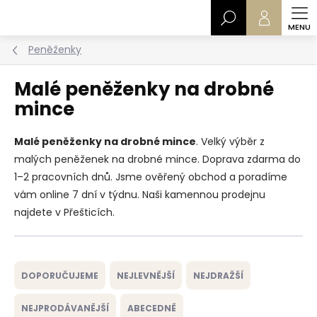
Přejít
Hledat
na
obsah
Peněženky
Malé peněženky na drobné
mince
Malé peněženky na drobné mince
. Velký výběr z
malých peněženek na drobné mince. Doprava zdarma do
1–2 pracovních dnů. Jsme ověřený obchod a poradíme
vám online 7 dní v týdnu. Naši kamennou prodejnu
najdete v Přešticích.
Ř
a
DOPORUČUJEME
NEJLEVNĚJŠÍ
NEJDRAŽŠÍ
z
e
NEJPRODÁVANĚJŠÍ
ABECEDNĚ