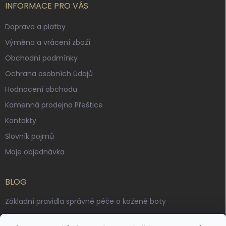
INFORMACE PRO VÁS
Doprava a platby
Výměna a vrácení zboží
Obchodní podmínky
Ochrana osobních údajů
Hodnocení obchodu
Kamenná prodejna Přeštice
Kontakty
Slovník pojmů
Moje objednávka
BLOG
Základní pravidla správné péče o kožené boty
Jak pečovat o voskované, anilinové a olejované usně