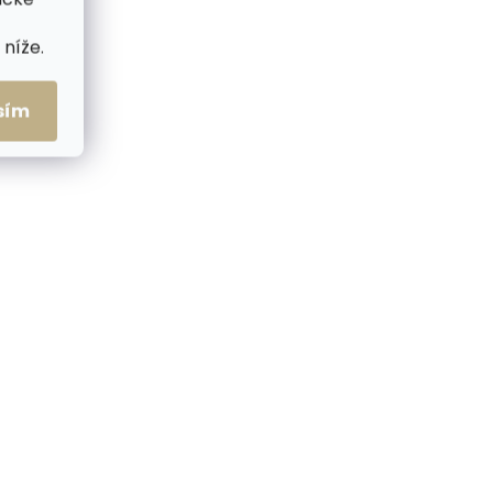
níže.
sím