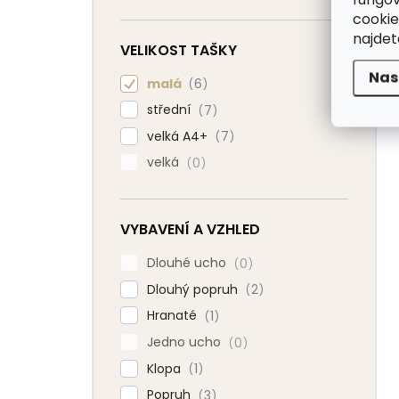
cookie
najde
VELIKOST TAŠKY
Nas
malá
6
střední
7
velká A4+
7
velká
0
VYBAVENÍ A VZHLED
Dlouhé ucho
0
Dlouhý popruh
2
Hranaté
1
Jedno ucho
0
Klopa
1
Popruh
3