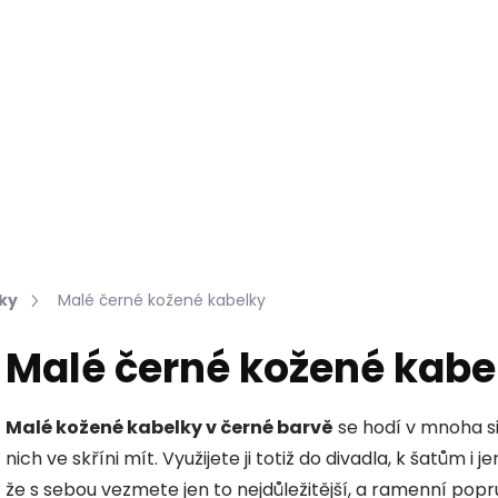
Hledat
KOŽEŠINY DO INTERIÉRU
PŘÍPRAVKY NA KŮŽI
ky
Malé černé kožené kabelky
Malé černé kožené kabe
Malé kožené kabelky v černé barvě
se hodí v mnoha si
nich ve skříni mít. Využijete ji totiž do divadla, k šatům i
že s sebou vezmete jen to nejdůležitější, a ramenní po