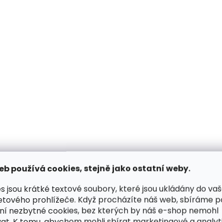
O
v
l
á
d
a
c
í
p
r
v
k
y
v
ý
p
i
s
eb používá cookies, stejně jako ostatní weby.
u
s jsou krátké textové soubory, které jsou ukládány do va
etového prohlížeče. Když procházíte náš web, sbíráme 
ní nezbytné cookies, bez kterých by náš e-shop nemohl
at. K tomu, abychom mohli sbírat marketingové a analyt