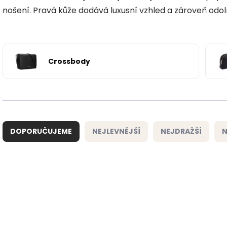
nošení. Pravá kůže dodává luxusní vzhled a zároveň odol
Crossbody
Ř
a
DOPORUČUJEME
NEJLEVNĚJŠÍ
NEJDRAŽŠÍ
N
z
e
n
í
V
p
ý
r
p
o
i
d
s