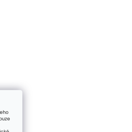
šeho
pouze
ické