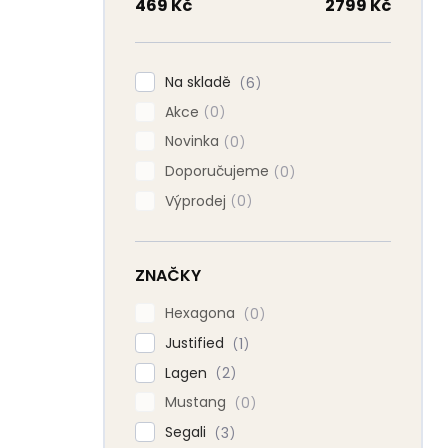
n
469
Kč
2799
Kč
n
í
p
Na skladě
6
a
Akce
n
0
e
Novinka
0
l
Doporučujeme
0
Výprodej
0
ZNAČKY
Hexagona
0
Justified
1
Lagen
2
Mustang
0
Segali
3