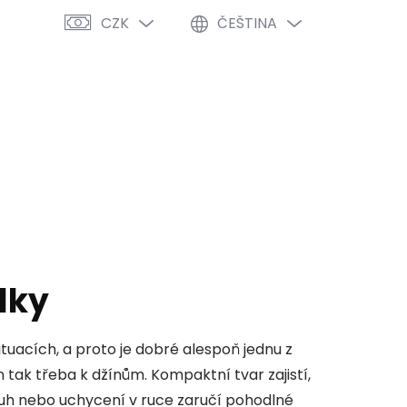
CZK
ČEŠTINA
PRÁZDNÝ KOŠÍK
NÁKUPNÍ
KOŠÍK
VÝPRODEJ %
O NÁS
BLOG
lky
tuacích, a proto je dobré alespoň jednu z
 jen tak třeba k džínům. Kompaktní tvar zajistí,
pruh nebo uchycení v ruce zaručí pohodlné