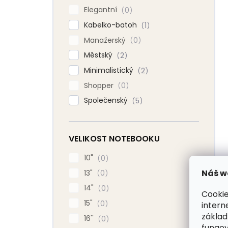
Elegantní
0
Kabelko-batoh
1
Manažerský
0
Městský
2
Minimalistický
2
Shopper
0
Společenský
5
VELIKOST NOTEBOOKU
10"
0
Náš w
13"
0
14"
0
Cookie
15"
0
intern
základ
16''
0
fungov