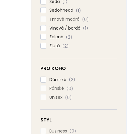
Šedá
1
Šedohnědá
1
Tmavě modrá
0
Vínová / bordó
1
Zelená
2
Žlutá
2
PRO KOHO
Dámské
2
Pánské
0
Unisex
0
STYL
Business
0