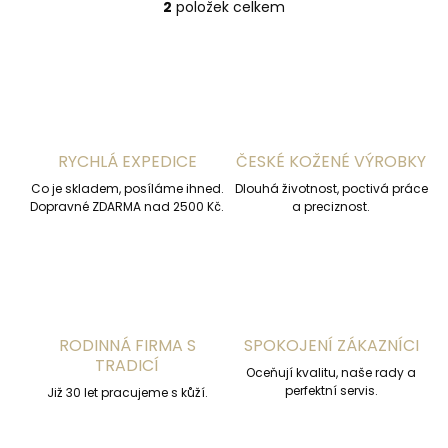
2
položek celkem
O
v
l
á
d
a
c
í
RYCHLÁ EXPEDICE
ČESKÉ KOŽENÉ VÝROBKY
p
r
Co je skladem, posíláme ihned.
Dlouhá životnost, poctivá práce
v
Dopravné ZDARMA nad 2500 Kč.
a preciznost.
k
y
v
ý
p
i
s
RODINNÁ FIRMA S
SPOKOJENÍ ZÁKAZNÍCI
u
TRADICÍ
Oceňují kvalitu, naše rady a
perfektní servis.
Již 30 let pracujeme s kůží.