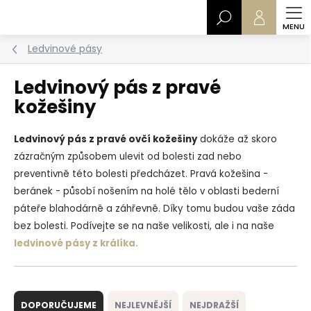
Přejít
Hledat
na
obsah
Ledvinové pásy
Ledvinový pás z pravé
kožešiny
Ledvinový pás z pravé ovčí kožešiny
dokáže až skoro
zázračným způsobem ulevit od bolesti zad nebo
preventivně této bolesti předcházet. Pravá kožešina -
beránek - působí nošením na holé tělo v oblasti bederní
páteře blahodárně a záhřevně. Díky tomu budou vaše záda
bez bolesti. Podívejte se na naše velikosti, ale i na naše
ledvinové pásy z králíka.
Ř
a
DOPORUČUJEME
NEJLEVNĚJŠÍ
NEJDRAŽŠÍ