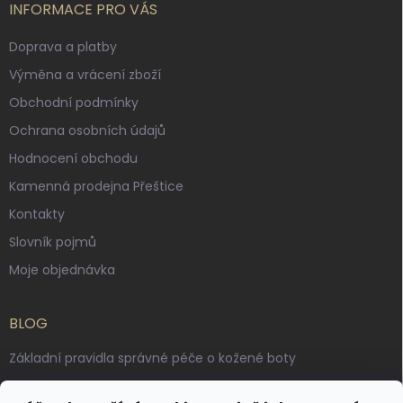
INFORMACE PRO VÁS
Doprava a platby
Výměna a vrácení zboží
Obchodní podmínky
Ochrana osobních údajů
Hodnocení obchodu
Kamenná prodejna Přeštice
Kontakty
Slovník pojmů
Moje objednávka
BLOG
Základní pravidla správné péče o kožené boty
Jak pečovat o voskované, anilinové a olejované usně