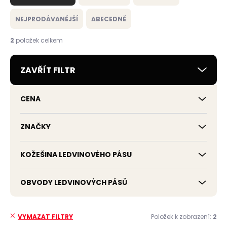
z
e
NEJPRODÁVANĚJŠÍ
ABECEDNĚ
n
í
2
položek celkem
p
r
ZAVŘÍT FILTR
o
d
u
CENA
k
t
ů
ZNAČKY
KOŽEŠINA LEDVINOVÉHO PÁSU
OBVODY LEDVINOVÝCH PÁSŮ
Položek k zobrazení:
2
VYMAZAT FILTRY