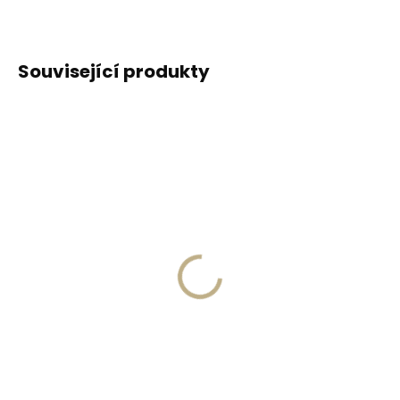
Související produkty
DOPORUČUJEME
Skladem, odesíláme ihned
(2 ks)
Skladem, odesíláme ihned
(>2 ks)
Klíčenka Orbitkey 2.0
Collonil Nilfett 75 ml
Active Dusty Pink
balzám na hladkou kůži
světle růžová
208 Kč
599 Kč
Do košíku
Do košíku