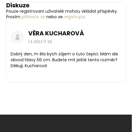
Diskuze
Pouze registrovaní uživatelé mohou vkládat příspěvky.
Prosím
přihlaste se
nebo se
registrujte
.
V
VĚRA KUCHAROVÁ
ý
p
1.2.2022 17:03
i
s
Dobrý den, m ěla bych zájem o tuto čepici. Mám ale
obvod hlavy 56 cm. Budete mít ještě tento rozměr?
d
Děkuji, Kucharová
i
s
k
u
z
í
Z
á
p