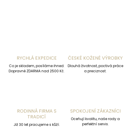
DETAILNÍ INFORMACE
ZEPTAT SE
HLÍDAT
RYCHLÁ EXPEDICE
ČESKÉ KOŽENÉ VÝROBKY
Co je skladem, posíláme ihned.
Dlouhá životnost, poctivá práce
Dopravné ZDARMA nad 2500 Kč.
a preciznost.
RODINNÁ FIRMA S
SPOKOJENÍ ZÁKAZNÍCI
TRADICÍ
Oceňují kvalitu, naše rady a
perfektní servis.
Již 30 let pracujeme s kůží.