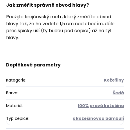
Jak změřit správně obvod hlavy?
Použijte krejčovský metr, který změříte obvod
hlavy tak, že ho vedete 1,5 cm nad obočím, dále
přes špičky uší (ty budou pod čepicí) až na týl
hlavy.
Doplňkové parametry
Kategorie
:
Kožešiny
Barva
:
Šedá
Materiál
:
100% pravá kožešina
Typ čepice
:
s kožešinovou bambulí