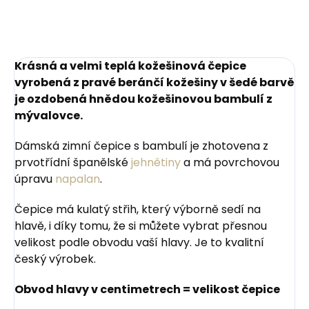
Krásná a velmi teplá kožešinová čepice
vyrobená z pravé beránčí kožešiny v šedé barvě
je ozdobená hnědou kožešinovou bambulí z
mývalovce.
Dámská zimní čepice s bambulí je zhotovena z
prvotřídní španělské
jehnětiny
a má povrchovou
úpravu
napalan
.
Čepice má kulatý střih, který výborně sedí na
hlavě, i díky tomu, že si můžete vybrat přesnou
velikost podle obvodu vaší hlavy. Je to kvalitní
český výrobek.
Obvod hlavy v centimetrech = velikost čepice