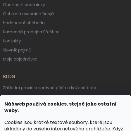
Obchodní podmínky
Ochrana osobních údajů
Hodnocení obchodu
Kamenná prodejna Přeštice
Kontakty
Slovník pojmů
Moje objednávka
BLOG
Základní pravidla správné péče o kožené boty
Jak pečovat o voskované, anilinové a olejované usně
Náš web používá cookies, stejně jako ostatní
Výroba českých kožených opasků: vůně pravé kůže, dotek
weby.
řemesla
Cookies jsou krátké textové soubory, které jsou
ukládány do vašeho internetového prohlížeče. Když
KONTAKT