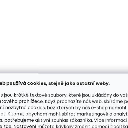
r
v
k
y
v
ý
p
i
s
u
eb používá cookies, stejně jako ostatní weby.
s jsou krátké textové soubory, které jsou ukládány do va
etového prohlížeče. Když procházíte náš web, sbíráme 
ní nezbytné cookies, bez kterých by náš e-shop nemohl
at. K tomu, abychom mohli sbírat marketingové a analyt
s, potřebujeme aktivní souhlas zákazníka. Více informací
te
zde
. Nastavení můžete kdykoliv změnit pomocí tlačítka 