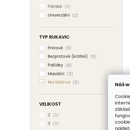
Pánské
0
Univerzální
2
TYP RUKAVIC
Prstové
5
Bezprstové (krátké)
5
Palčáky
6
Masážní
2
Na šňůrce
2
Náš w
Cookie
intern
VELIKOST
základ
2
0
fungov
cookie
3
0
najde