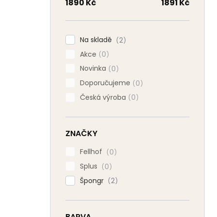
n
1890
Kč
1891
Kč
n
í
p
Na skladě
2
a
Akce
n
0
e
Novinka
0
l
Doporučujeme
0
Česká výroba
0
ZNAČKY
Fellhof
0
Splus
0
Špongr
2
BARVA