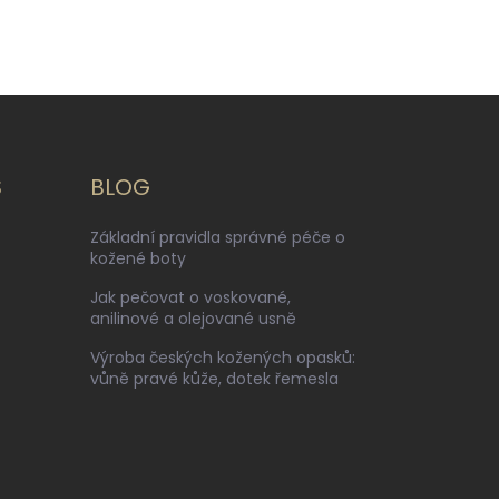
S
BLOG
Základní pravidla správné péče o
kožené boty
Jak pečovat o voskované,
anilinové a olejované usně
Výroba českých kožených opasků:
vůně pravé kůže, dotek řemesla