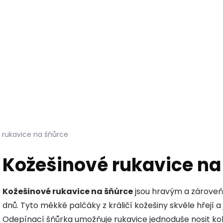
Hledat
KOŽEŠINY DO INTERIÉRU
PŘÍPRAVKY NA KŮŽI
 rukavice na šňůrce
Kožešinové rukavice na
Kožešinové rukavice na šňůrce
jsou hravým a zárove
dnů.
Tyto měkké palčáky z králičí kožešiny skvěle hřejí a
Odepínací šňůrka umožňuje rukavice jednoduše nosit kole