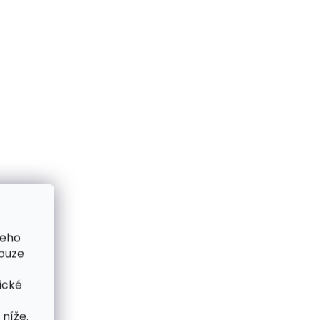
šeho
pouze
ické
níže.