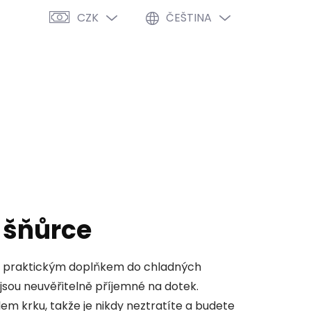
CZK
ČEŠTINA
PRÁZDNÝ KOŠÍK
NÁKUPNÍ
KOŠÍK
VÝPRODEJ %
O NÁS
BLOG
 šňůrce
ň praktickým doplňkem do chladných
 jsou neuvěřitelně příjemné na dotek.
m krku, takže je nikdy neztratíte a budete