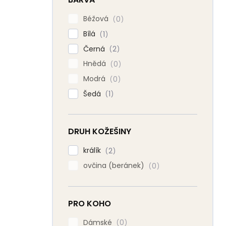
Béžová
0
Bílá
1
Černá
2
Hnědá
0
Modrá
0
Šedá
1
DRUH KOŽEŠINY
králík
2
ovčina (beránek)
0
PRO KOHO
Dámské
0