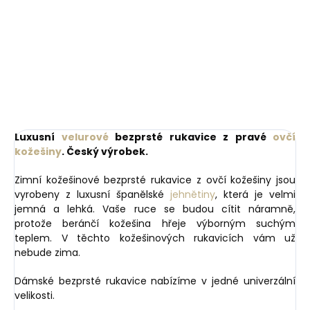
BEZBARVÝ luxusní krém
Slimwallet Vintage
na kůži
255 Kč
Orange oranžová
1 749 Kč
cihlová
Do košíku
Do košíku
Luxusní
velurové
bezprsté rukavice z pravé
ovčí
kožešiny
. Český výrobek.
Zimní kožešinové bezprsté rukavice z ovčí kožešiny jsou
vyrobeny z luxusní španělské
jehnětiny
, která je velmi
jemná a lehká. Vaše ruce se budou cítit náramně,
protože beránčí kožešina hřeje výborným suchým
teplem. V těchto kožešinových rukavicích vám už
nebude zima.
Dámské bezprsté rukavice nabízíme v jedné univerzální
velikosti.