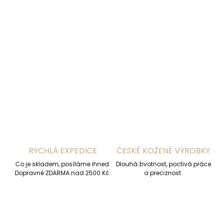
DORUČENÍ
−
+
Přidat do košíku
DETAILNÍ INFORMACE
ZEPTAT SE
HLÍDAT
RYCHLÁ EXPEDICE
ČESKÉ KOŽENÉ VÝROBKY
Co je skladem, posíláme ihned.
Dlouhá životnost, poctivá práce
Dopravné ZDARMA nad 2500 Kč.
a preciznost.