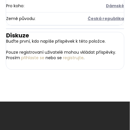
Pro koho
:
Dámské
Země původu
:
Česká republika
Diskuze
Buďte první, kdo napíše příspěvek k této položce.
Pouze registrovaní uživatelé mohou vkládat příspěvky.
Prosím
přihlaste se
nebo se
registrujte
.
Z
á
p
a
t