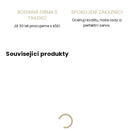
RODINNÁ FIRMA S
SPOKOJENÍ ZÁKAZNÍCI
TRADICÍ
Oceňují kvalitu, naše rady a
perfektní servis.
Již 30 let pracujeme s kůží.
Související produkty
NEJPRODÁVANĚJŠÍ
ZDARM
Skladem do 3 dnů
Skladem, odesíláme ihned
(1 ks)
Collonil 1909 SUPREME
Kožené pouzdro na
Créme de Luxe 100 ml
karty SECRID