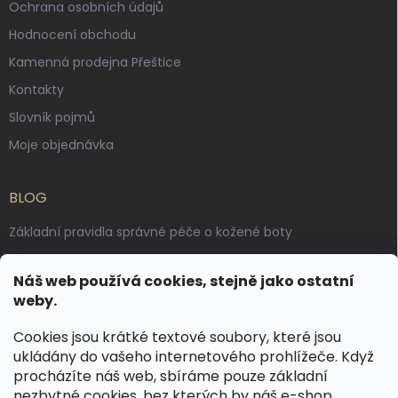
Ochrana osobních údajů
Hodnocení obchodu
Kamenná prodejna Přeštice
Kontakty
Slovník pojmů
Moje objednávka
BLOG
Základní pravidla správné péče o kožené boty
Jak pečovat o voskované, anilinové a olejované usně
Náš web používá cookies, stejně jako ostatní
Výroba českých kožených opasků: vůně pravé kůže, dotek
weby.
řemesla
Cookies jsou krátké textové soubory, které jsou
ukládány do vašeho internetového prohlížeče. Když
KONTAKT
procházíte náš web, sbíráme pouze základní
nezbytné cookies, bez kterých by náš e-shop