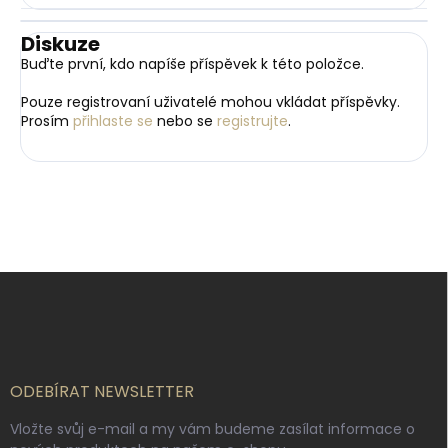
Diskuze
Buďte první, kdo napíše příspěvek k této položce.
Pouze registrovaní uživatelé mohou vkládat příspěvky.
Prosím
přihlaste se
nebo se
registrujte
.
Z
á
p
a
t
í
ODEBÍRAT NEWSLETTER
Vložte svůj e-mail a my vám budeme zasílat informace o