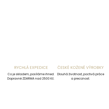
−
+
Přidat do košíku
DETAILNÍ INFORMACE
ZEPTAT SE
HLÍDAT
RYCHLÁ EXPEDICE
ČESKÉ KOŽENÉ VÝROBKY
Co je skladem, posíláme ihned.
Dlouhá životnost, poctivá práce
Dopravné ZDARMA nad 2500 Kč.
a preciznost.