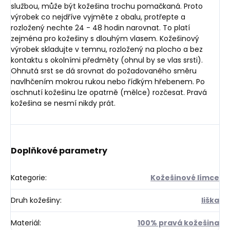
službou, může být kožešina trochu pomačkaná. Proto
výrobek co nejdříve vyjměte z obalu, protřepte a
rozložený nechte 24 - 48 hodin narovnat. To platí
zejména pro kožešiny s dlouhým vlasem. Kožešinový
výrobek skladujte v temnu, rozložený na plocho a bez
kontaktu s okolními předměty (ohnul by se vlas srsti).
Ohnutá srst se dá srovnat do požadovaného směru
navlhčením mokrou rukou nebo řídkým hřebenem. Po
oschnutí kožešinu lze opatrně (mělce) rozčesat. Pravá
kožešina se nesmí nikdy prát.
Doplňkové parametry
Kategorie
:
Kožešinové límce
Druh kožešiny
:
liška
Materiál
:
100% pravá kožešina