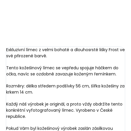
Horse Obsidian Black -
Black-Red černé s
1 749 Kč
černá s červeným
červeným prošíváním
999 Kč
prošíváním
Do košíku
Do košíku
Exkluzivní límec z velmi bohaté a dlouhosrsté lišky Frost ve
své přirozené barvě.
Tento kožešinový límec se vepředu spojuje háčkem do
očka, navíc se ozdobně zavazuje koženým řemínkem.
Rozměry: délka středem podšívky 56 cm, šířka kožešiny za
krkem 14 cm.
Každý náš výrobek je originál, a proto vždy obdržíte tento
konkrétní vyfotografovaný límec. Vyrobeno v České
republice.
Pokud Vám byl kožešinový výrobek zaslán zásilkovou