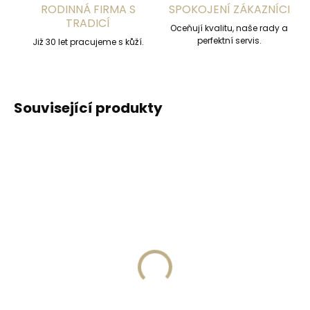
RODINNÁ FIRMA S
SPOKOJENÍ ZÁKAZNÍCI
TRADICÍ
Oceňují kvalitu, naše rady a
perfektní servis.
Již 30 let pracujeme s kůží.
Související produkty
ZDARMA
Skladem, odesíláme ihned
(1 ks)
Skladem, odesíláme ihned
(1 ks)
Kožené pouzdro na
Kožená klíčenka
karty SECRID
Orbitkey 2.0 Crazy
Slimwallet Matte