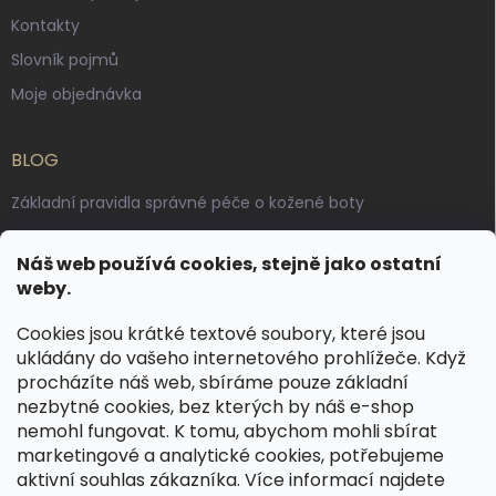
Kontakty
Slovník pojmů
Moje objednávka
BLOG
Základní pravidla správné péče o kožené boty
Jak pečovat o voskované, anilinové a olejované usně
Náš web používá cookies, stejně jako ostatní
Výroba českých kožených opasků: vůně pravé kůže, dotek
weby.
řemesla
Cookies jsou krátké textové soubory, které jsou
ukládány do vašeho internetového prohlížeče. Když
KONTAKT
procházíte náš web, sbíráme pouze základní
nezbytné cookies, bez kterých by náš e-shop
dotazy
@
spongr.cz
nemohl fungovat. K tomu, abychom mohli sbírat
marketingové a analytické cookies, potřebujeme
+420 776 663 962
aktivní souhlas zákazníka. Více informací najdete