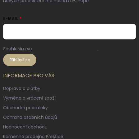
nových produktech na našem e-shopu.
E-MAIL
Souhlasím se
zpracováním osobních údajů
.
Přihlásit se
INFORMACE PRO VÁS
Doprava a platby
Výměna a vrácení zboží
Obchodní podmínky
Ochrana osobních údajů
Hodnocení obchodu
Kamenná prodejna Přeštice