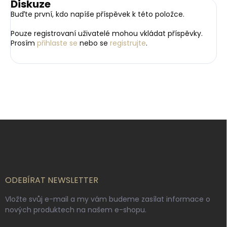
Diskuze
Buďte první, kdo napíše příspěvek k této položce.
Pouze registrovaní uživatelé mohou vkládat příspěvky.
Prosím
přihlaste se
nebo se
registrujte
.
Z
á
p
a
t
í
ODEBÍRAT NEWSLETTER
Vložte svůj e-mail a my vám budeme zasílat informace o
nových produktech na našem e-shopu.