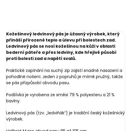
Do košíku
Kožešinový ledvinový pás je úžasný výrobek, který
přináší přirozené teplo a úlevu při bolestech zad.
Ledvinový pás se nosí kožešinou na kůži v oblasti
bederní páteře a přes ledviny, kde hřejivě působí
proti bolesti zad a napětí svalů.
Praktické zapínání na suchý zip zajistí snadné nasazení a
pohodlné nošení. Jeden z popruhů je mírně pružný, takže
se pás přizpůsobí obvodu pasu.
Podšívka je vyrobena ze směsi 79 % polyesteru a 21 %
bavlny.
Ledvinový pás (tzv. „ledviňák“) je tradiční český kožešnický
výrobek.
Velikost M pro obvod pasu 85 až 105 cm.