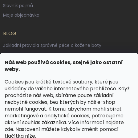
Slovník pojmů
Moje objednávka
BLOG
Základní pravidla správné péče o kožené boty
Jak pečovat o voskované, anilinové a olejované usně
Náš web používá cookies, stejně jako ostatní
Výroba českých kožených opasků: vůně pravé kůže, dotek
weby.
řemesla
Cookies jsou krátké textové soubory, které jsou
ukládány do vašeho internetového prohlížeče. Když
KONTAKT
procházíte náš web, sbíráme pouze základní
nezbytné cookies, bez kterých by náš e-shop
dotazy
@
spongr.cz
nemohl fungovat. K tomu, abychom mohli sbírat
marketingové a analytické cookies, potřebujeme
+420 776 663 962
aktivní souhlas zákazníka. Více informací najdete
https://www.facebook.com/spongr.cz
zde
. Nastavení můžete kdykoliv změnit pomocí
tlačítka níže.