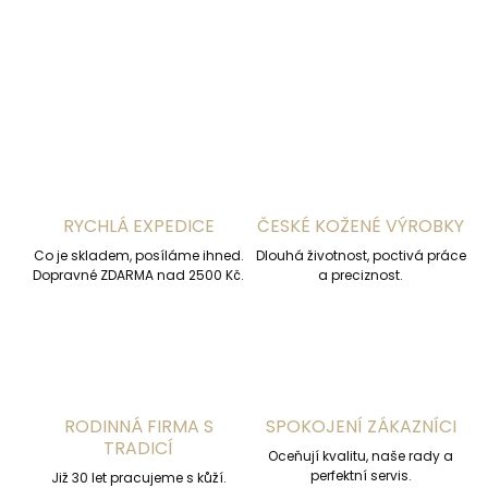
DETAILNÍ INFORMACE
ZEPTAT SE
HLÍDAT
RYCHLÁ EXPEDICE
ČESKÉ KOŽENÉ VÝROBKY
Co je skladem, posíláme ihned.
Dlouhá životnost, poctivá práce
Dopravné ZDARMA nad 2500 Kč.
a preciznost.
RODINNÁ FIRMA S
SPOKOJENÍ ZÁKAZNÍCI
TRADICÍ
Oceňují kvalitu, naše rady a
perfektní servis.
Již 30 let pracujeme s kůží.