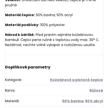
pružná
Materiál čepice:
50% bavlna, 50% acryl
Materiál podšívky:
100% polyester
Návod k údržbě:
Před praním sejměte kožešinovou
bambuli. Čepici perte ručně s teplotou vody max. 30° C.
Neždímat, nechte volně vykapat a rozloženou usušte.
Doplňkové parametry
Kategorie
:
Kožešinové a pletené čepice
Barva
:
Růžová
Materiál
:
50% bavlna
,
50% akryl