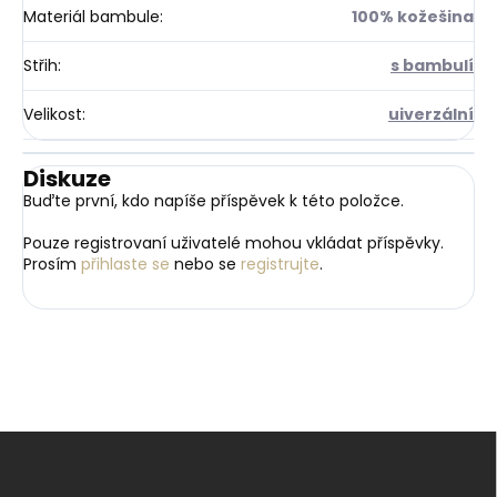
Materiál bambule
:
100% kožešina
Střih
:
s bambulí
Velikost
:
uiverzální
Diskuze
Buďte první, kdo napíše příspěvek k této položce.
Pouze registrovaní uživatelé mohou vkládat příspěvky.
Prosím
přihlaste se
nebo se
registrujte
.
Z
á
p