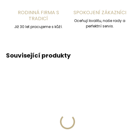
RODINNÁ FIRMA S
SPOKOJENÍ ZÁKAZNÍCI
TRADICÍ
Oceňují kvalitu, naše rady a
perfektní servis.
Již 30 let pracujeme s kůží.
Související produkty
NEJPRODÁVANĚJŠÍ
ZDARM
Skladem do 3 dnů
Skladem, odesíláme ihned
(1 ks)
Collonil 1909 SUPREME
Kožené pouzdro na
Créme de Luxe 100 ml
karty SECRID