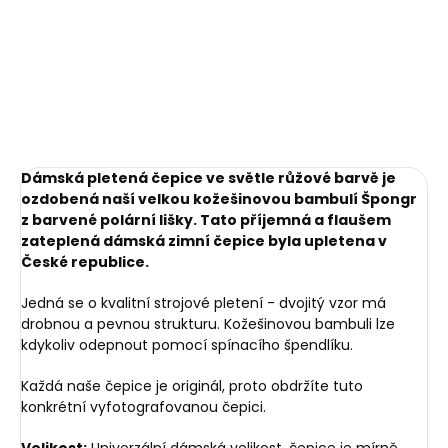
BEZBARVÝ luxusní krém
Slimwallet Vintage
na kůži
255 Kč
Orange oranžová
1 749 Kč
cihlová
Do košíku
Do košíku
Dámská pletená čepice ve světle růžové barvě je
ozdobená naší velkou kožešinovou bambulí Špongr
z barvené polární lišky. Tato příjemná a flaušem
zateplená dámská zimní čepice byla upletena v
České republice.
Jedná se o kvalitní strojové pletení - dvojitý vzor má
drobnou a pevnou strukturu. Kožešinovou bambuli lze
kdykoliv odepnout pomocí spínacího špendlíku.
Každá naše čepice je originál, proto obdržíte tuto
konkrétní vyfotografovanou čepici.
Velikost:
Univerzální dámská velikost, čepice je mírně