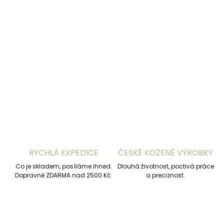
DORUČENÍ
−
+
Přidat do košíku
DETAILNÍ INFORMACE
ZEPTAT SE
HLÍDAT
RYCHLÁ EXPEDICE
ČESKÉ KOŽENÉ VÝROBKY
Co je skladem, posíláme ihned.
Dlouhá životnost, poctivá práce
Dopravné ZDARMA nad 2500 Kč.
a preciznost.