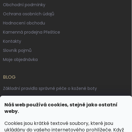
Obchodní podmínky
Ochrana osobních údajů
Hodnocení obchodu
Kamenná prodejna Přeštice
Kontakty
Slovník pojmů
Moje objednávka
BLOG
Základní pravidla správné péče o kožené boty
Jak pečovat o voskované, anilinové a olejované usně
Náš web používá cookies, stejně jako ostatní
Výroba českých kožených opasků: vůně pravé kůže, dotek
weby.
řemesla
Cookies jsou krátké textové soubory, které jsou
ukládány do vašeho internetového prohlížeče. Když
KONTAKT