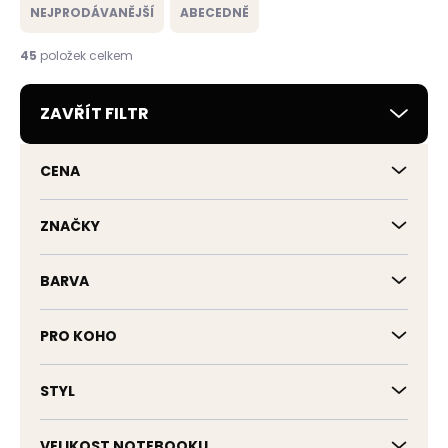
e
NEJPRODÁVANĚJŠÍ
ABECEDNĚ
n
í
45
položek celkem
p
r
ZAVŘÍT FILTR
o
d
u
CENA
k
t
ů
ZNAČKY
BARVA
PRO KOHO
STYL
VELIKOST NOTEBOOKU