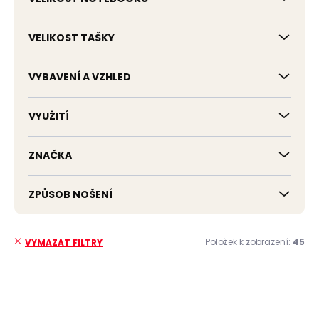
VELIKOST TAŠKY
VYBAVENÍ A VZHLED
VYUŽITÍ
ZNAČKA
ZPŮSOB NOŠENÍ
Položek k zobrazení:
45
VYMAZAT FILTRY
V
ý
p
ZDARMA
ZDARMA
i