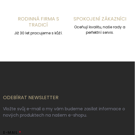
p
i
s
RODINNÁ FIRMA S
SPOKOJENÍ ZÁKAZNÍCI
u
TRADICÍ
Oceňují kvalitu, naše rady a
perfektní servis.
Již 30 let pracujeme s kůží.
Z
á
p
a
t
í
ODEBÍRAT NEWSLETTER
Vložte svůj e-mail a my vám budeme zasílat informace o
nových produktech na našem e-shopu.
E-MAIL