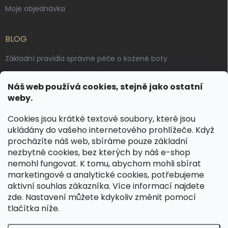
Moje objednávka
BLOG
Základní pravidla správné péče o kožené boty
Jak pečovat o voskované, anilinové a olejované usně
Náš web používá cookies, stejně jako ostatní
Výroba českých kožených opasků: vůně pravé kůže, dotek
weby.
řemesla
Cookies jsou krátké textové soubory, které jsou
ukládány do vašeho internetového prohlížeče. Když
KONTAKT
procházíte náš web, sbíráme pouze základní
nezbytné cookies, bez kterých by náš e-shop
dotazy
@
spongr.cz
nemohl fungovat. K tomu, abychom mohli sbírat
marketingové a analytické cookies, potřebujeme
+420 776 663 962
aktivní souhlas zákazníka. Více informací najdete
https://www.facebook.com/spongr.cz
zde
. Nastavení můžete kdykoliv změnit pomocí
tlačítka níže.
spongr.cz