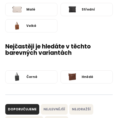
Malé
Střední
Velké
Nejčastěji je hledáte v těchto
barevných variantách
Černé
Hnědé
Ř
a
DOPORUČUJEME
NEJLEVNĚJŠÍ
NEJDRAŽŠÍ
z