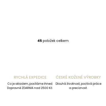
aktovka Hexagona
462698 šedohnědá
2 890 Kč
Do košíku
45
položek celkem
O
v
l
á
d
a
c
í
RYCHLÁ EXPEDICE
ČESKÉ KOŽENÉ VÝROBKY
p
r
Co je skladem, posíláme ihned.
Dlouhá životnost, poctivá práce
v
Dopravné ZDARMA nad 2500 Kč.
a preciznost.
k
y
v
ý