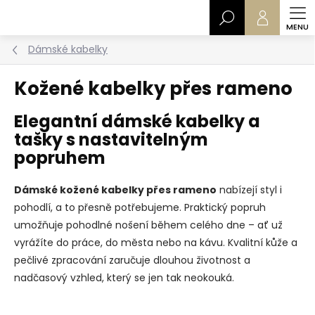
Přejít
Hledat
na
obsah
Dámské kabelky
Kožené kabelky přes rameno
Elegantní dámské kabelky a
tašky s nastavitelným
popruhem
Dámské kožené kabelky přes rameno
nabízejí styl i
pohodlí, a to přesně potřebujeme.
Praktický popruh
umožňuje pohodlné nošení během celého dne – ať už
vyrážíte do práce, do města nebo na kávu. Kvalitní kůže a
pečlivé zpracování zaručuje dlouhou životnost a
nadčasový vzhled, který se jen tak neokouká.