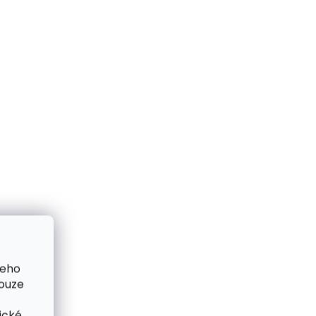
šeho
pouze
ické