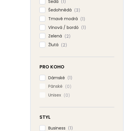
Šedá
1
Šedohnědá
3
Tmavě modrá
1
Vínová / bordó
1
Zelená
2
Žlutá
2
PRO KOHO
Dámské
1
Pánské
0
Unisex
0
STYL
Business
1