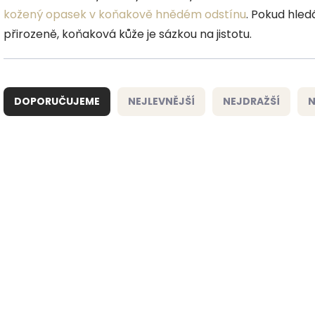
kožený opasek v koňakově hnědém odstínu
. Pokud hled
přirozeně, koňaková kůže je sázkou na jistotu.
Ř
a
DOPORUČUJEME
NEJLEVNĚJŠÍ
NEJDRAŽŠÍ
N
z
e
n
í
V
p
ý
r
p
o
i
d
s
u
p
k
r
t
o
ů
d
u
k