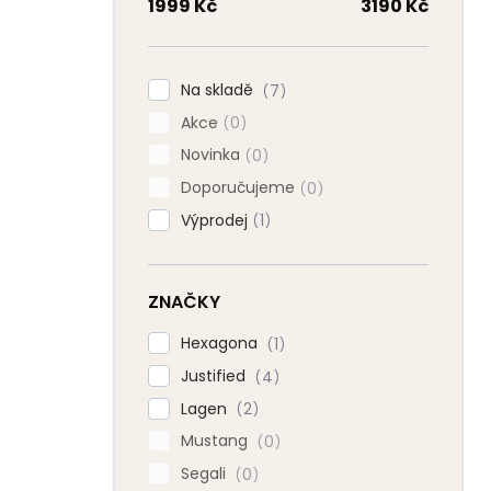
n
1999
Kč
3190
Kč
n
í
p
Na skladě
7
a
Akce
n
0
e
Novinka
0
l
Doporučujeme
0
Výprodej
1
ZNAČKY
Hexagona
1
Justified
4
Lagen
2
Mustang
0
Segali
0