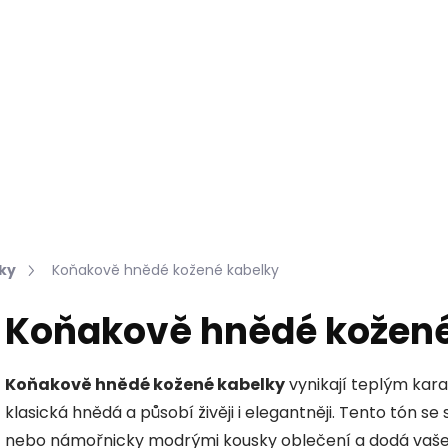
Hledat
KOŽEŠINY DO INTERIÉRU
PŘÍPRAVKY NA KŮŽI
ky
Koňakově hnědé kožené kabelky
Koňakově hnědé kožené
Koňakově hnědé kožené kabelky
vynikají teplým kara
klasická hnědá a působí živěji i elegantněji. Tento tón 
nebo námořnicky modrými kousky oblečení a dodá vašemu