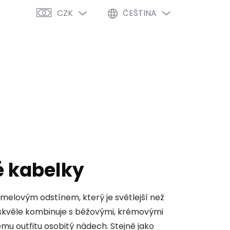
CZK
ČEŠTINA
PRÁZDNÝ KOŠÍK
NÁKUPNÍ
KOŠÍK
VÝPRODEJ %
O NÁS
BLOG
 kabelky
melovým odstínem, který je světlejší než
se skvěle kombinuje s béžovými, krémovými
 outfitu osobitý nádech. Stejně jako