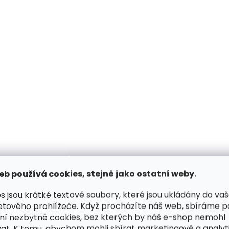
Skladem, odesíláme ihned
(1 ks)
Kožená taška na malý 13''
notebook Hexagona
464409 světlý koňak
2 990 Kč
eb používá cookies, stejně jako ostatní weby.
Do košíku
s jsou krátké textové soubory, které jsou ukládány do va
etového prohlížeče. Když procházíte náš web, sbíráme 
ní nezbytné cookies, bez kterých by náš e-shop nemohl
O
v
at. K tomu, abychom mohli sbírat marketingové a analyt