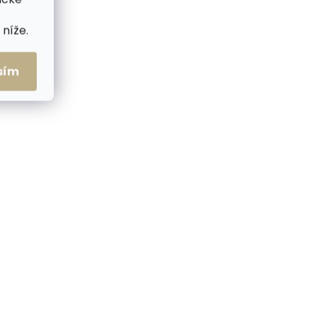
níže.
sím