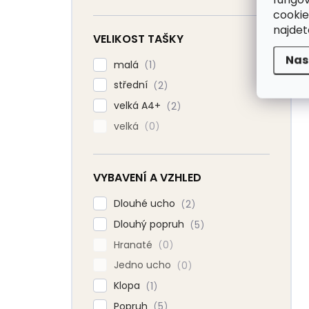
cookie
najde
VELIKOST TAŠKY
Nas
malá
1
střední
2
velká A4+
2
velká
0
VYBAVENÍ A VZHLED
Dlouhé ucho
2
Dlouhý popruh
5
Hranaté
0
Jedno ucho
0
Klopa
1
Popruh
5