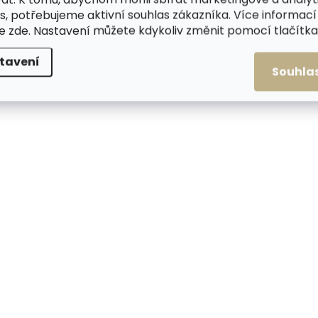
l
s, potřebujeme aktivní souhlas zákazníka. Více informací
á
te
zde
. Nastavení můžete kdykoliv změnit pomocí tlačítka 
d
a
tavení
c
Souhla
í
p
r
v
k
y
v
ý
p
i
s
u