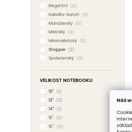
Elegantní
0
Kabelko-batoh
0
Manažerský
0
Městský
0
Minimalistický
0
Shopper
2
Společenský
0
VELIKOST NOTEBOOKU
10"
1
Náš w
13"
2
14"
1
Cookie
15"
0
intern
základ
16''
0
fungov