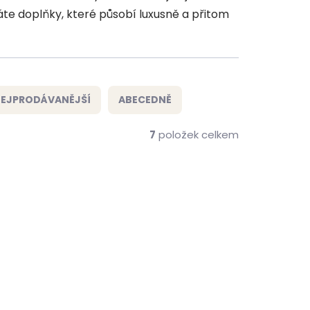
áte doplňky, které působí luxusně a přitom
EJPRODÁVANĚJŠÍ
ABECEDNĚ
7
položek celkem
ZDARMA
ZDARMA