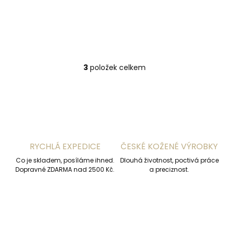
259 Kč
Do košíku
3
položek celkem
O
v
l
á
d
a
c
í
RYCHLÁ EXPEDICE
ČESKÉ KOŽENÉ VÝROBKY
p
r
Co je skladem, posíláme ihned.
Dlouhá životnost, poctivá práce
v
Dopravné ZDARMA nad 2500 Kč.
a preciznost.
k
y
v
ý
p
i