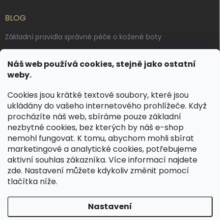
BLOG
Základní pravidla správné péče o kožené boty
Jak pečovat o voskované, anilinové a olejované usně
Náš web používá cookies, stejně jako ostatní
Výroba českých kožených opasků: vůně pravé kůže, dotek
weby.
řemesla
Cookies jsou krátké textové soubory, které jsou
ukládány do vašeho internetového prohlížeče. Když
KONTAKT
procházíte náš web, sbíráme pouze základní
nezbytné cookies, bez kterých by náš e-shop
dotazy
@
spongr.cz
nemohl fungovat. K tomu, abychom mohli sbírat
marketingové a analytické cookies, potřebujeme
+420 776 663 962
aktivní souhlas zákazníka. Více informací najdete
https://www.facebook.com/spongr.cz
zde
. Nastavení můžete kdykoliv změnit pomocí
tlačítka níže.
spongr.cz
Nastavení