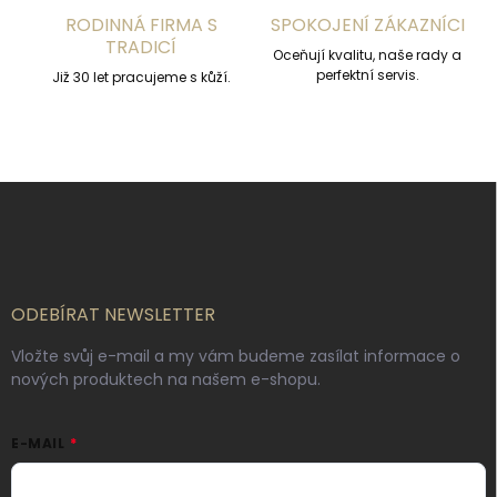
s
RODINNÁ FIRMA S
SPOKOJENÍ ZÁKAZNÍCI
u
TRADICÍ
Oceňují kvalitu, naše rady a
perfektní servis.
Již 30 let pracujeme s kůží.
Z
á
p
a
t
í
ODEBÍRAT NEWSLETTER
Vložte svůj e-mail a my vám budeme zasílat informace o
nových produktech na našem e-shopu.
E-MAIL