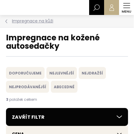
Přejít
Hledat
na
obsah
Impregnace na kůži
Impregnace na kožené
autosedačky
Ř
a
DOPORUČUJEME
NEJLEVNĚJŠÍ
NEJDRAŽŠÍ
z
e
NEJPRODÁVANĚJŠÍ
ABECEDNĚ
n
í
3
položek celkem
p
r
ZAVŘÍT FILTR
o
d
u