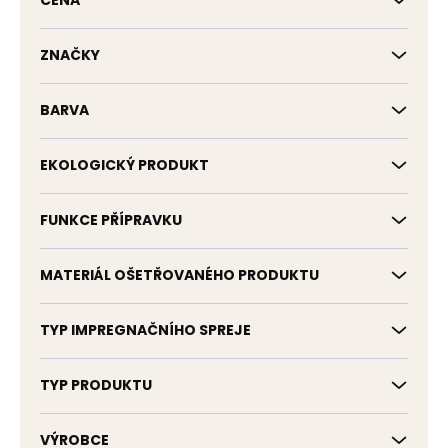
CENA
k
t
ů
ZNAČKY
BARVA
EKOLOGICKÝ PRODUKT
FUNKCE PŘÍPRAVKU
MATERIÁL OŠETŘOVANÉHO PRODUKTU
TYP IMPREGNAČNÍHO SPREJE
TYP PRODUKTU
VÝROBCE