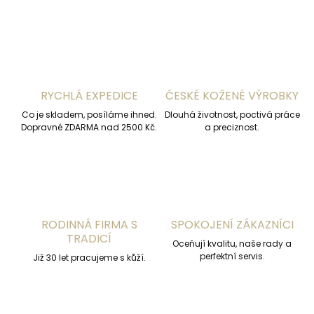
RYCHLÁ EXPEDICE
ČESKÉ KOŽENÉ VÝROBKY
Co je skladem, posíláme ihned.
Dlouhá životnost, poctivá práce
Dopravné ZDARMA nad 2500 Kč.
a preciznost.
RODINNÁ FIRMA S
SPOKOJENÍ ZÁKAZNÍCI
TRADICÍ
Oceňují kvalitu, naše rady a
perfektní servis.
Již 30 let pracujeme s kůží.