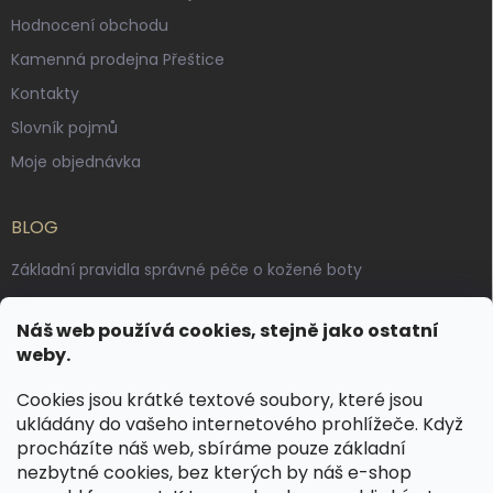
Hodnocení obchodu
Kamenná prodejna Přeštice
Kontakty
Slovník pojmů
Moje objednávka
BLOG
Základní pravidla správné péče o kožené boty
Jak pečovat o voskované, anilinové a olejované usně
Náš web používá cookies, stejně jako ostatní
Výroba českých kožených opasků: vůně pravé kůže, dotek
weby.
řemesla
Cookies jsou krátké textové soubory, které jsou
ukládány do vašeho internetového prohlížeče. Když
KONTAKT
procházíte náš web, sbíráme pouze základní
nezbytné cookies, bez kterých by náš e-shop
dotazy
@
spongr.cz