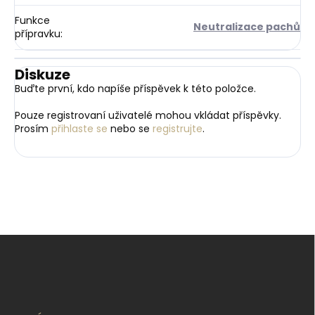
Funkce
Neutralizace pachů
přípravku
:
Diskuze
Buďte první, kdo napíše příspěvek k této položce.
Pouze registrovaní uživatelé mohou vkládat příspěvky.
Prosím
přihlaste se
nebo se
registrujte
.
Z
á
p
a
t