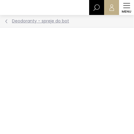
Přejít
Hledat
na
obsah
Deodoranty - spreje do bot
Podrobnosti hodnocení
Neohodnoceno