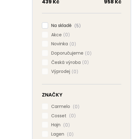
n
439
Kč
958
Kč
n
í
p
Na skladě
5
a
Akce
n
0
e
Novinka
0
l
Doporučujeme
0
Česká výroba
0
Výprodej
0
ZNAČKY
Carmelo
0
Cosset
0
Hajn
0
Lagen
0