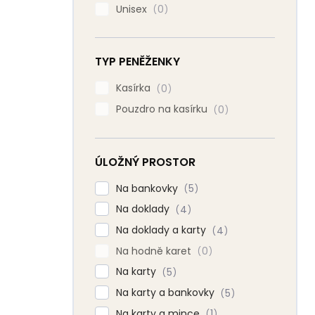
Unisex
0
TYP PENĚŽENKY
Kasírka
0
Pouzdro na kasírku
0
ÚLOŽNÝ PROSTOR
Na bankovky
5
Na doklady
4
Na doklady a karty
4
Na hodně karet
0
Na karty
5
Na karty a bankovky
5
Na karty a mince
1