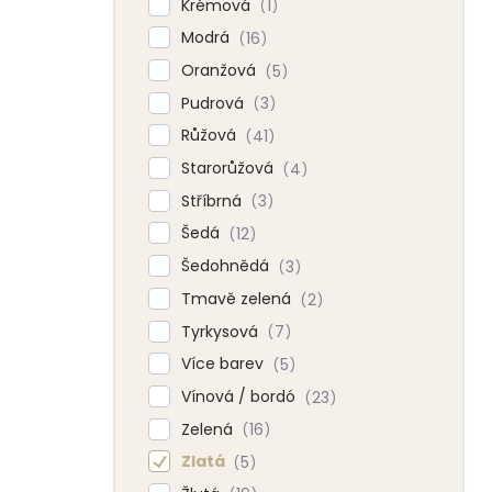
Krémová
1
Modrá
16
Oranžová
5
Pudrová
3
Růžová
41
Starorůžová
4
Stříbrná
3
Šedá
12
Šedohnědá
3
Tmavě zelená
2
Tyrkysová
7
Více barev
5
Vínová / bordó
23
Zelená
16
Zlatá
5