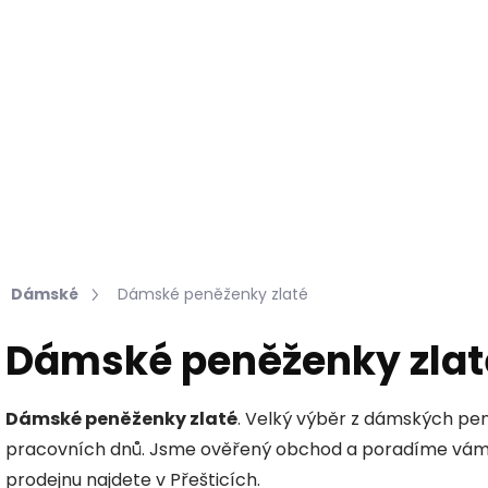
Hledat
KOŽEŠINY DO INTERIÉRU
PŘÍPRAVKY NA KŮŽI
Dámské
Dámské peněženky zlaté
Dámské peněženky zlat
Dámské peněženky zlaté
. Velký výběr z dámských pe
pracovních dnů. Jsme ověřený obchod a poradíme vám o
prodejnu najdete v Přešticích.