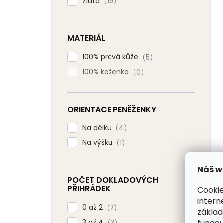
Žlutá
19
MATERIÁL
100% pravá kůže
5
100% koženka
0
ORIENTACE PENĚŽENKY
Na délku
4
Na výšku
1
Náš w
POČET DOKLADOVÝCH
PŘIHRÁDEK
Cookie
intern
0 až 2
2
základ
fungov
3 až 4
3