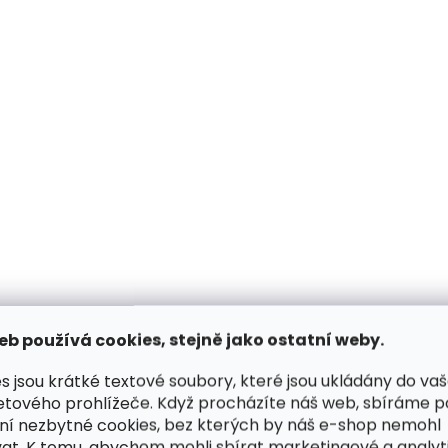
p
r
v
k
y
v
ý
p
i
s
u
eb používá cookies, stejně jako ostatní weby.
s jsou krátké textové soubory, které jsou ukládány do va
etového prohlížeče. Když procházíte náš web, sbíráme 
ní nezbytné cookies, bez kterých by náš e-shop nemohl
at. K tomu, abychom mohli sbírat marketingové a analyt