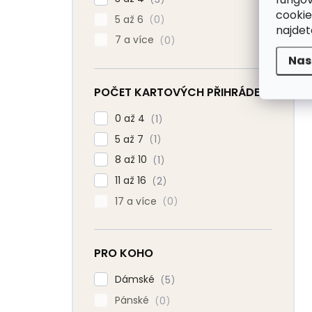
cookie
5 až 6
0
najde
7 a více
0
Nas
POČET KARTOVÝCH PŘIHRÁDEK
0 až 4
1
5 až 7
1
8 až 10
1
11 až 16
2
17 a více
0
PRO KOHO
Dámské
5
Pánské
0