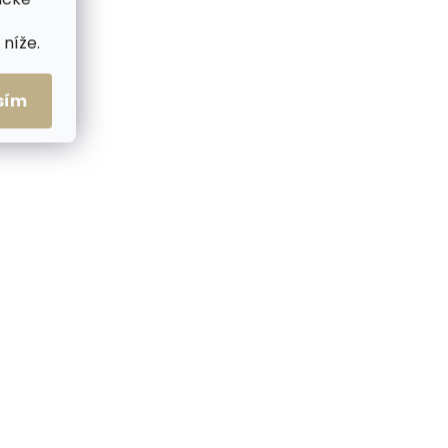
níže.
sím