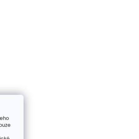
šeho
pouze
ické