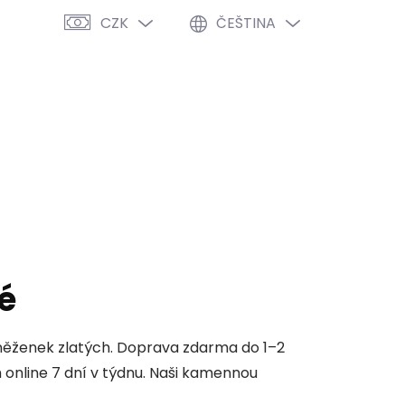
CZK
ČEŠTINA
PRÁZDNÝ KOŠÍK
NÁKUPNÍ
KOŠÍK
VÝPRODEJ %
O NÁS
BLOG
é
něženek zlatých. Doprava zdarma do 1–2
nline 7 dní v týdnu. Naši kamennou