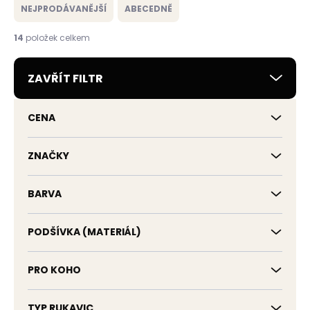
e
NEJPRODÁVANĚJŠÍ
ABECEDNĚ
n
í
14
položek celkem
p
r
ZAVŘÍT FILTR
o
d
u
CENA
k
t
ů
ZNAČKY
BARVA
PODŠÍVKA (MATERIÁL)
PRO KOHO
TYP RUKAVIC