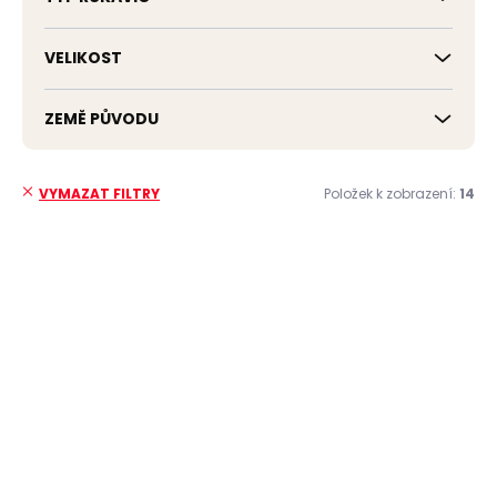
VELIKOST
ZEMĚ PŮVODU
Položek k zobrazení:
14
VYMAZAT FILTRY
V
ý
ČESKÁ VÝROBA
ČESKÁ VÝROBA
p
i
s
p
r
o
d
u
Skladem, odesíláme ihned
k
(2 ks)
Skladem, odesíláme ihned