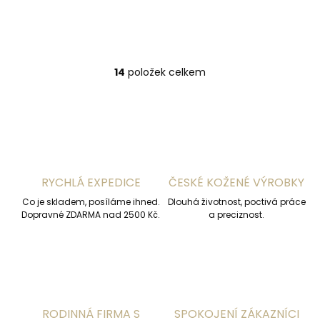
7"
8"
8 1/2"
6 1/2"
7"
7 1/2"
8"
8 1/2"
14
položek celkem
O
v
l
á
d
a
c
í
RYCHLÁ EXPEDICE
ČESKÉ KOŽENÉ VÝROBKY
p
r
Co je skladem, posíláme ihned.
Dlouhá životnost, poctivá práce
v
Dopravné ZDARMA nad 2500 Kč.
a preciznost.
k
y
v
ý
p
i
s
RODINNÁ FIRMA S
SPOKOJENÍ ZÁKAZNÍCI