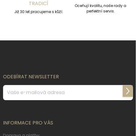
u
TRADICÍ
Oceňují kvalitu, naše rady a
perfektní servis.
Již 30 let pracujeme s kůží.
Z
á
p
a
t
í
ODEBÍRAT NEWSLETTER
Přihl
se
Souhlasím se
zpracováním osobních údajů
.
INFORMACE PRO VÁS
Doprava a platby