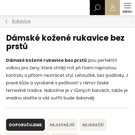
Přejít
Hledat
na
obsah
Rukavice
Dámské kožené rukavice bez
prstů
Dámské kožené rukavice bez prstů
jsou perfektní
volbou pro ženy, které chtějí mít při řízení naprostou
kontrolu a přitom neztrácet styl. Lehoučké, bez podšívky, z
pravé kůže a vyrobené s pečlivostí v rámci české
řemeslné tradice. Nabízíme je v různých barvách, takže je
snadno sladíte a váš outfit bude dokonalý.
Ř
a
DOPORUČUJEME
NEJLEVNĚJŠÍ
NEJDRAŽŠÍ
z