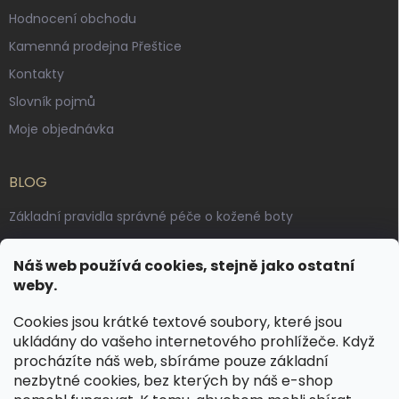
Hodnocení obchodu
Kamenná prodejna Přeštice
Kontakty
Slovník pojmů
Moje objednávka
BLOG
Základní pravidla správné péče o kožené boty
Jak pečovat o voskované, anilinové a olejované usně
Náš web používá cookies, stejně jako ostatní
Výroba českých kožených opasků: vůně pravé kůže, dotek
weby.
řemesla
Cookies jsou krátké textové soubory, které jsou
ukládány do vašeho internetového prohlížeče. Když
KONTAKT
procházíte náš web, sbíráme pouze základní
nezbytné cookies, bez kterých by náš e-shop
dotazy
@
spongr.cz