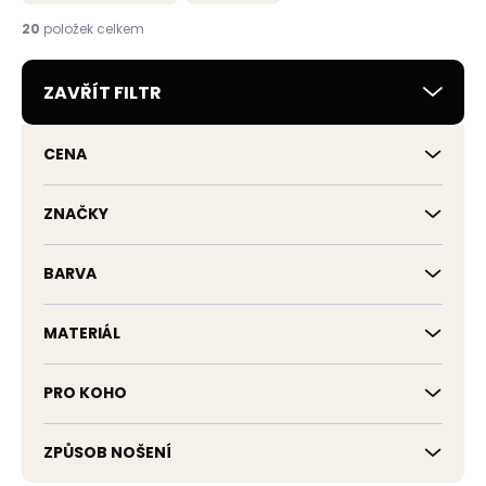
n
í
20
položek celkem
p
r
ZAVŘÍT FILTR
o
d
u
CENA
k
t
ů
ZNAČKY
BARVA
MATERIÁL
PRO KOHO
ZPŮSOB NOŠENÍ