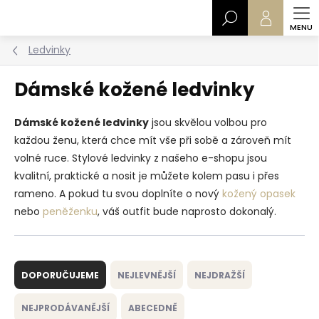
Přejít
Hledat
na
obsah
Ledvinky
Dámské kožené ledvinky
Dámské kožené ledvinky
jsou skvělou volbou pro
každou ženu, která chce mít vše při sobě a zároveň mít
volné ruce. Stylové ledvinky z našeho e-shopu jsou
kvalitní, praktické a nosit je můžete kolem pasu i přes
rameno. A pokud tu svou doplníte o nový
kožený opasek
nebo
peněženku
, váš outfit bude naprosto dokonalý.
Ř
a
DOPORUČUJEME
NEJLEVNĚJŠÍ
NEJDRAŽŠÍ
z
e
NEJPRODÁVANĚJŠÍ
ABECEDNĚ