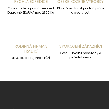
RYCHLÁ EXPEDICE
ČESKÉ KOŽENÉ VÝROBKY
p
r
Co je skladem, posíláme ihned.
Dlouhá životnost, poctivá práce
v
Dopravné ZDARMA nad 2500 Kč.
a preciznost.
k
y
v
ý
p
i
s
RODINNÁ FIRMA S
SPOKOJENÍ ZÁKAZNÍCI
u
TRADICÍ
Oceňují kvalitu, naše rady a
perfektní servis.
Již 30 let pracujeme s kůží.
Z
á
p
a
t