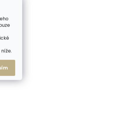
ČESKÁ VÝROBA
šeho
pouze
ické
níže.
sím
me ihned
Skladem, odesíláme ihned
(>2 ks)
(2 ks)
ičské
Dámské kožené řidičské
vené/
rukavice ZONDA červené
perforované
1 190 Kč