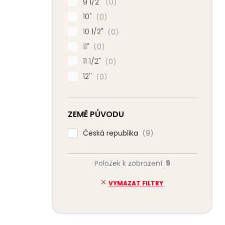
9 1/2"
0
10"
0
10 1/2"
0
11"
0
11 1/2"
0
12''
0
ZEMĚ PŮVODU
Česká republika
9
Položek k zobrazení:
9
VYMAZAT FILTRY