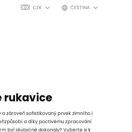
CZK
ČEŠTINA
PRÁZDNÝ KOŠÍK
NÁKUPNÍ
KOŠÍK
VÝPRODEJ %
O NÁS
BLOG
 rukavice
 a zároveň sofistikovaný prvek zimního i
přizpůsobí a díky poctivému zpracování
rm byl skutečně dokonaly? Vyberte si k