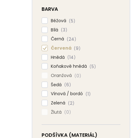
BARVA
Béžová
5
Bílá
3
Černá
24
Červená
9
Hnědá
14
Koňakově hnědá
5
Oranžová
0
Šedá
6
Vínová / bordó
1
Zelená
2
Žlutá
0
PODŠÍVKA (MATERIÁL)