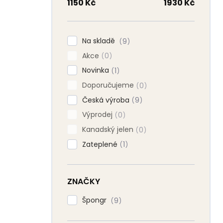
n
1150
Kč
1930
Kč
n
í
p
Na skladě
9
a
Akce
n
0
e
Novinka
1
l
Doporučujeme
0
Česká výroba
9
Výprodej
0
Kanadský jelen
0
Zateplené
1
ZNAČKY
Špongr
9