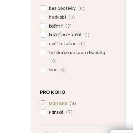
bez podšívky
5
hedvábí
0
kašmír
3
kožešina - králík
1
ovčí kožešina
0
textilní se stříbrem NanoAg
0
vlna
0
PRO KOHO
Dámské
9
Pánské
7