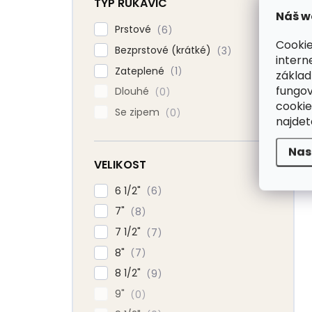
TYP RUKAVIC
Náš w
Prstové
6
Cookie
Bezprstové (krátké)
3
intern
Zateplené
1
základ
fungov
Dlouhé
0
cookie
Se zipem
0
najde
Nas
VELIKOST
6 1/2"
6
7"
8
7 1/2"
7
8"
7
8 1/2"
9
9"
0