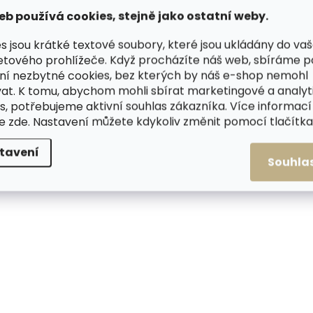
ČESKÁ VÝROBA
ČESKÁ VÝROBA
eb používá cookies, stejně jako ostatní weby.
s jsou krátké textové soubory, které jsou ukládány do va
etového prohlížeče. Když procházíte náš web, sbíráme 
ní nezbytné cookies, bez kterých by náš e-shop nemohl
at. K tomu, abychom mohli sbírat marketingové a analyt
s, potřebujeme aktivní souhlas zákazníka. Více informací
te
zde
. Nastavení můžete kdykoliv změnit pomocí tlačítka 
tavení
Souhla
Skladem, odesílá
Skladem, odesíláme ihned
(1 ks)
Dámské kožené řid
Dámské kožené řidičské
rukavice KIARA čer
rukavice ZONDA BP
černé
červená s černou šichtlí
1 230 Kč
1 190 Kč