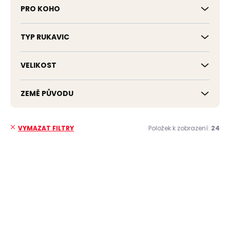
PRO KOHO
TYP RUKAVIC
VELIKOST
ZEMĚ PŮVODU
Položek k zobrazení:
24
VYMAZAT FILTRY
V
ý
ČESKÁ VÝROBA
ČESKÁ VÝROBA
p
i
s
p
r
o