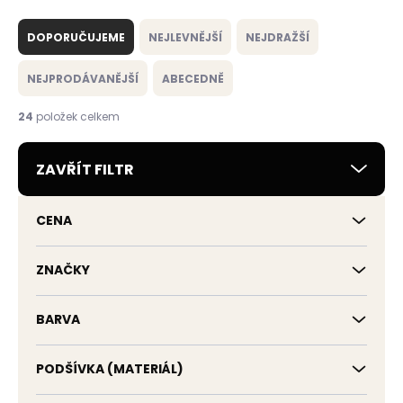
Ř
a
DOPORUČUJEME
NEJLEVNĚJŠÍ
NEJDRAŽŠÍ
z
e
NEJPRODÁVANĚJŠÍ
ABECEDNĚ
n
í
24
položek celkem
p
r
ZAVŘÍT FILTR
o
d
u
CENA
k
t
ů
ZNAČKY
BARVA
PODŠÍVKA (MATERIÁL)