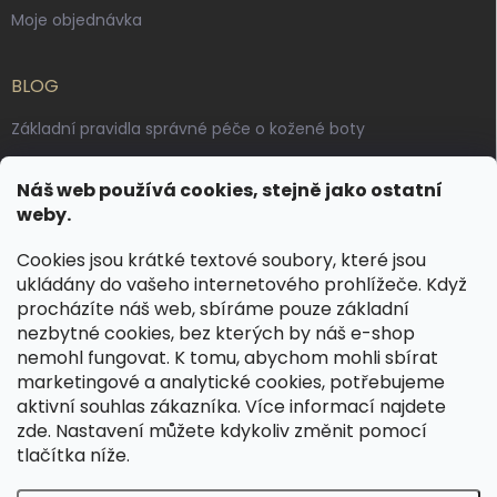
Moje objednávka
BLOG
Základní pravidla správné péče o kožené boty
Jak pečovat o voskované, anilinové a olejované usně
Náš web používá cookies, stejně jako ostatní
Výroba českých kožených opasků: vůně pravé kůže, dotek
weby.
řemesla
Cookies jsou krátké textové soubory, které jsou
ukládány do vašeho internetového prohlížeče. Když
KONTAKT
procházíte náš web, sbíráme pouze základní
nezbytné cookies, bez kterých by náš e-shop
dotazy
@
spongr.cz
nemohl fungovat. K tomu, abychom mohli sbírat
marketingové a analytické cookies, potřebujeme
+420 776 663 962
aktivní souhlas zákazníka. Více informací najdete
https://www.facebook.com/spongr.cz
zde
. Nastavení můžete kdykoliv změnit pomocí
tlačítka níže.
spongr.cz