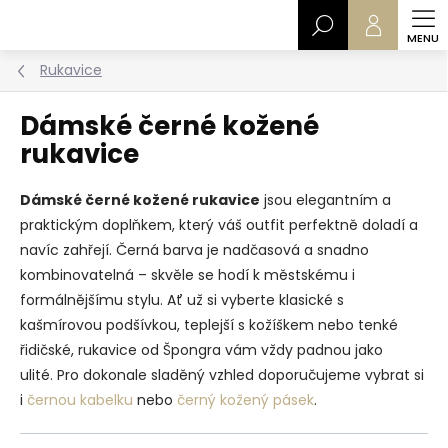
Přejít
Hledat
na
obsah
Rukavice
Dámské černé kožené
rukavice
Dámské černé kožené rukavice
jsou elegantním a
praktickým doplňkem, který váš outfit perfektně doladí a
navíc zahřejí. Černá barva je nadčasová a snadno
kombinovatelná – skvěle se hodí k městskému i
formálnějšímu stylu. Ať už si vyberte klasické s
kašmírovou podšívkou, teplejší s kožíškem nebo tenké
řidičské, rukavice od Špongra vám vždy padnou jako
ulité. Pro dokonale sladěný vzhled doporučujeme vybrat si
i
černou kabelku
nebo
černý kožený pásek
.