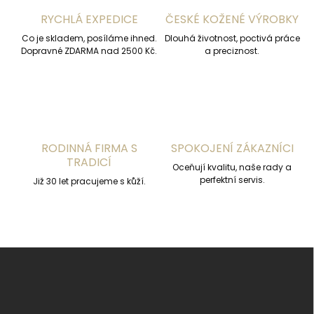
í
RYCHLÁ EXPEDICE
ČESKÉ KOŽENÉ VÝROBKY
p
r
Co je skladem, posíláme ihned.
Dlouhá životnost, poctivá práce
v
Dopravné ZDARMA nad 2500 Kč.
a preciznost.
k
y
v
ý
p
i
s
RODINNÁ FIRMA S
SPOKOJENÍ ZÁKAZNÍCI
u
TRADICÍ
Oceňují kvalitu, naše rady a
perfektní servis.
Již 30 let pracujeme s kůží.
Z
á
p
a